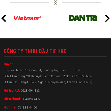
CÔNG TY TNHH ĐẦU TƯ HKC
Địa chỉ:
- Trụ sở chính: 51 Đường B4, Phường Tây Thạnh, TP. HCM
- CN Miền trung: 200 Nguyễn Công Phương, P. Nghĩa Lộ, TP Q.Ngãi
- Miền Bắc: Tầng 4 - Số 2, Ngõ 75 Nguyễn Xiển, Thanh Xuân, Hà Nội
Hỗ trợ KD:
0528.994.333
Điện thoại:
0343.88.44.66
Hotline:
0343.88.44.66