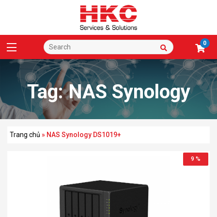
0
Tag:
NAS Synology
DS1019+
Trang chủ
»
NAS Synology DS1019+
9 %