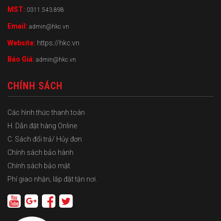
MST:
0311.543.898
Email:
admin@hkc.vn
Website:
https://hkc.vn
Báo Giá:
admin@hkc.vn
CHÍNH SÁCH
Các hình thức thanh toán
H. Dẫn đặt hàng Online
C. Sách đổi trả/ Hủy đơn
Chính sách bảo hành
Chính sách bảo mật
Phí giao nhận, lắp đặt tận nơi.