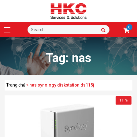
0
Tag:
nas
synology diskstation ds
Trang chủ
»
nas synology diskstation ds115j
11 %