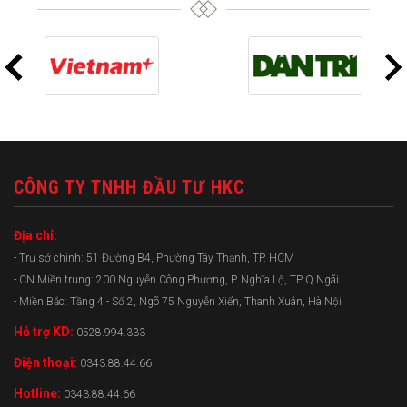
CÔNG TY TNHH ĐẦU TƯ HKC
Địa chỉ:
- Trụ sở chính: 51 Đường B4, Phường Tây Thạnh, TP. HCM
- CN Miền trung: 200 Nguyễn Công Phương, P. Nghĩa Lộ, TP Q.Ngãi
- Miền Bắc: Tầng 4 - Số 2, Ngõ 75 Nguyễn Xiển, Thanh Xuân, Hà Nội
Hỗ trợ KD:
0528.994.333
Điện thoại:
0343.88.44.66
Hotline:
0343.88.44.66