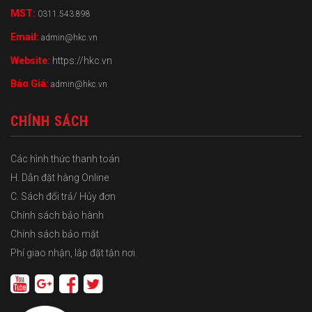
MST:
0311.543.898
Email:
admin@hkc.vn
Website:
https://hkc.vn
Báo Giá:
admin@hkc.vn
CHÍNH SÁCH
Các hình thức thanh toán
H. Dẫn đặt hàng Online
C. Sách đổi trả/ Hủy đơn
Chính sách bảo hành
Chính sách bảo mật
Phí giao nhận, lắp đặt tận nơi.