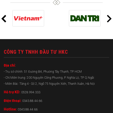
CÔNG TY TNHH ĐẦU TƯ HKC
Địa chỉ:
- Trụ sở chính: 51 Đường B4, Phường Tây Thạnh, TP. HCM
- CN Miền trung: 200 Nguyễn Công Phương, P. Nghĩa Lộ, TP Q.Ngãi
- Miền Bắc: Tầng 4 - Số 2, Ngõ 75 Nguyễn Xiển, Thanh Xuân, Hà Nội
Hỗ trợ KD:
0528.994.333
Điện thoại:
0343.88.44.66
Hotline:
0343.88.44.66