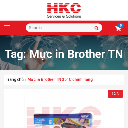
0
Tag:
Mực in Brother TN
351C chính hãng
Trang chủ
»
Mực in Brother TN 351C chính hãng
12 %