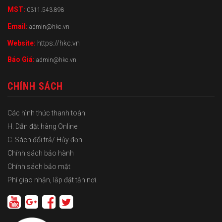
MST:
0311.543.898
Email:
admin@hkc.vn
Website:
https://hkc.vn
Báo Giá:
admin@hkc.vn
CHÍNH SÁCH
Các hình thức thanh toán
H. Dẫn đặt hàng Online
C. Sách đổi trả/ Hủy đơn
Chính sách bảo hành
Chính sách bảo mật
Phí giao nhận, lắp đặt tận nơi.