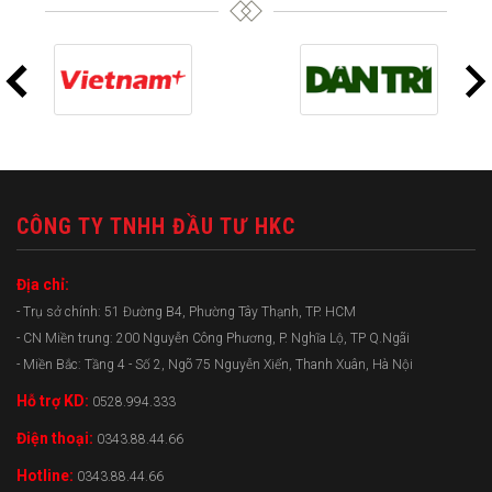
CÔNG TY TNHH ĐẦU TƯ HKC
Địa chỉ:
- Trụ sở chính: 51 Đường B4, Phường Tây Thạnh, TP. HCM
- CN Miền trung: 200 Nguyễn Công Phương, P. Nghĩa Lộ, TP Q.Ngãi
- Miền Bắc: Tầng 4 - Số 2, Ngõ 75 Nguyễn Xiển, Thanh Xuân, Hà Nội
Hỗ trợ KD:
0528.994.333
Điện thoại:
0343.88.44.66
Hotline:
0343.88.44.66