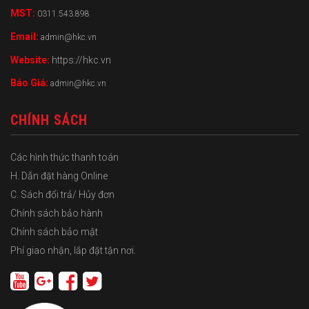
MST:
0311.543.898
Email:
admin@hkc.vn
Website:
https://hkc.vn
Báo Giá:
admin@hkc.vn
CHÍNH SÁCH
Các hình thức thanh toán
H. Dẫn đặt hàng Online
C. Sách đổi trả/ Hủy đơn
Chính sách bảo hành
Chính sách bảo mật
Phí giao nhận, lắp đặt tận nơi.