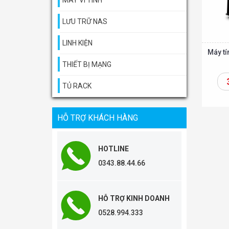
MÁY VI TÍNH
LƯU TRỮ NAS
LINH KIỆN
Máy t
THIẾT BỊ MẠNG
TỦ RACK
Thêm vào giỏ
HỖ TRỢ KHÁCH HÀNG
HOTLINE
0343.88.44.66
HỖ TRỢ KINH DOANH
0528.994.333