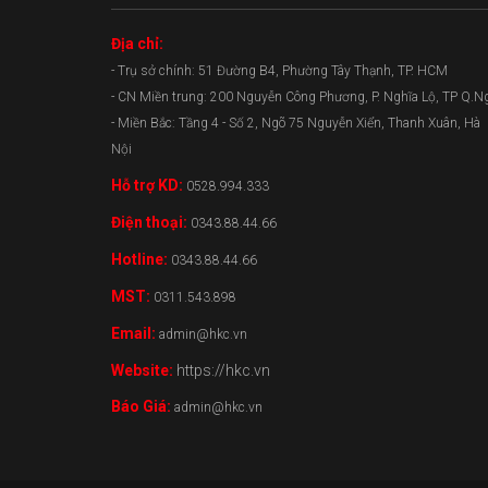
Địa chỉ:
- Trụ sở chính: 51 Đường B4, Phường Tây Thạnh, TP. HCM
- CN Miền trung: 200 Nguyễn Công Phương, P. Nghĩa Lộ, TP Q.N
- Miền Bắc: Tầng 4 - Số 2, Ngõ 75 Nguyễn Xiển, Thanh Xuân, Hà
Nội
Hỗ trợ KD:
0528.994.333
Điện thoại:
0343.88.44.66
Hotline:
0343.88.44.66
MST:
0311.543.898
Email:
admin@hkc.vn
Website:
https://hkc.vn
Báo Giá:
admin@hkc.vn
0343.88.44.66