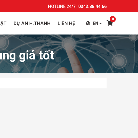
HOTLINE 24/7:
0343.88.44.66
0
UẬT
DỰ ÁN H.THÀNH
LIÊN HỆ
EN
ng giá tốt