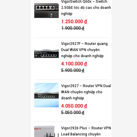
VigorSwitch Q60x – Switch
2.5GbE tốc độ cao cho doanh
nghiệp
1.250.000
đ
1.900.000
đ
Vigor2927F – Router quang
Dual WAN VPN chuyên
nghiệp cho doanh nghiệp
4.100.000
đ
5.900.000
đ
Vigor2927 – Router VPN Dual
WAN chuyên nghiệp cho
doanh nghiệp
4.050.000
đ
5.050.000
đ
Vigor2926 Plus – Router VPN
Load Balancing chuyên