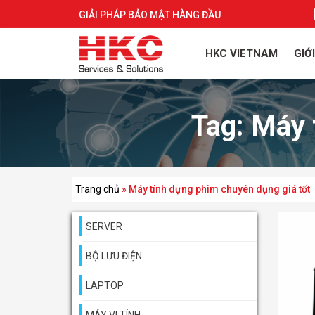
GIẢI PHÁP BẢO MẬT HÀNG ĐẦU
HKC VIETNAM
GIỚ
Tag:
Máy 
Trang chủ
»
Máy tính dựng phim chuyên dụng giá tốt
SERVER
BỘ LƯU ĐIỆN
LAPTOP