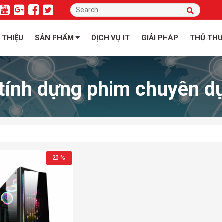
I THIỆU
SẢN PHẨM
DỊCH VỤ IT
GIẢI PHÁP
THỦ TH
tính dựng phim chuyên dụ
20 %