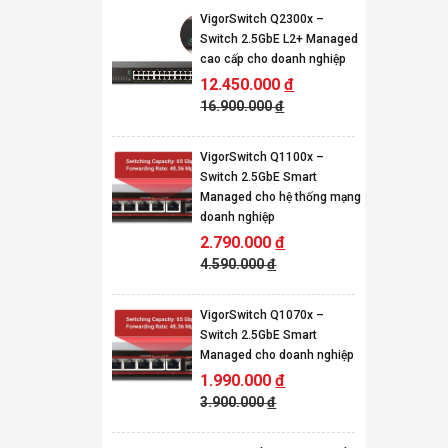
VigorSwitch Q2300x –
Switch 2.5GbE L2+ Managed
cao cấp cho doanh nghiệp
12.450.000
đ
16.900.000
đ
VigorSwitch Q1100x –
Switch 2.5GbE Smart
Managed cho hệ thống mạng
doanh nghiệp
2.790.000
đ
4.590.000
đ
VigorSwitch Q1070x –
Switch 2.5GbE Smart
Managed cho doanh nghiệp
1.990.000
đ
3.900.000
đ