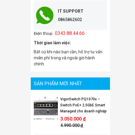
IT SUPPORT
0865862602
0343.88.44.66
Điện thoại
Thời gian làm việc:
Bất cứ khi nào bạn cần, hỗ trợ tư vấn
miễn phí trong và ngoài giờ hành
chính.
SẢN PHẨM MỚI NHẤT
VigorSwitch PQ1070x –
Switch PoE+ 2.5GbE Smart
Managed cho doanh nghiệp
3.050.000
đ
4.990.000
đ