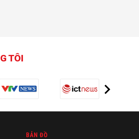
G TÔI
BẢN ĐỒ