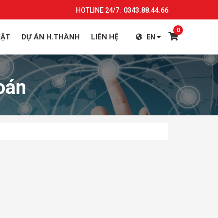
HOTLINE 24/7:
0343.88.44.66
0
UẬT
DỰ ÁN H.THÀNH
LIÊN HỆ
EN
oán