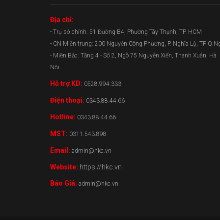
Địa chỉ:
- Trụ sở chính: 51 Đường B4, Phường Tây Thạnh, TP. HCM
- CN Miền trung: 200 Nguyễn Công Phương, P. Nghĩa Lộ, TP Q.N
- Miền Bắc: Tầng 4 - Số 2, Ngõ 75 Nguyễn Xiển, Thanh Xuân, Hà
Nội
Hỗ trợ KD:
0528.994.333
Điện thoại:
0343.88.44.66
Hotline:
0343.88.44.66
MST:
0311.543.898
Email:
admin@hkc.vn
Website:
https://hkc.vn
Báo Giá:
admin@hkc.vn
0343.88.44.66