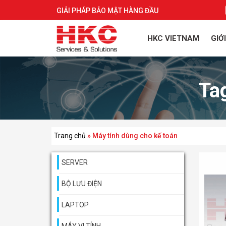
GIẢI PHÁP BẢO MẬT HÀNG ĐẦU
HKC VIETNAM
GIỚ
Ta
Trang chủ
»
Máy tính dùng cho kế toán
SERVER
BỘ LƯU ĐIỆN
LAPTOP