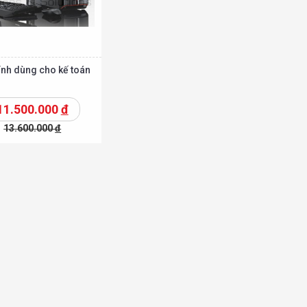
ính dùng cho kế toán
11.500.000
đ
13.600.000
đ
Chi tiết