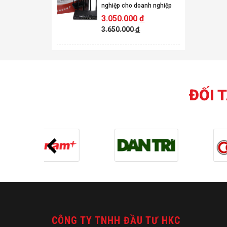
nghiệp cho doanh nghiệp
3.050.000
đ
3.650.000
đ
ĐỐI 
CÔNG TY TNHH ĐẦU TƯ HKC