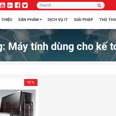
I THIỆU
SẢN PHẨM
DỊCH VỤ IT
GIẢI PHÁP
THỦ TH
g:
Máy tính dùng cho kế t
15 %