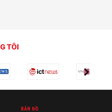
G TÔI
BẢN ĐỒ