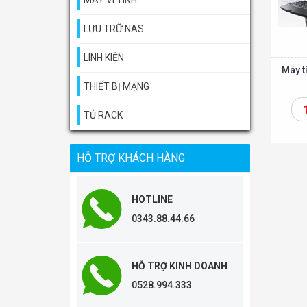
MÁY VI TÍNH
LƯU TRỮ NAS
LINH KIỆN
Máy t
THIẾT BỊ MẠNG
TỦ RACK
Thêm vào giỏ
HỖ TRỢ KHÁCH HÀNG
HOTLINE
0343.88.44.66
HỖ TRỢ KINH DOANH
0528.994.333