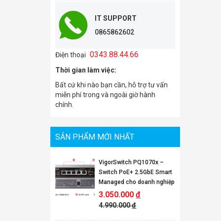
IT SUPPORT
0865862602
0343.88.44.66
Điện thoại
Thời gian làm việc:
Bất cứ khi nào bạn cần, hỗ trợ tư vấn
miễn phí trong và ngoài giờ hành
chính.
SẢN PHẨM MỚI NHẤT
VigorSwitch PQ1070x –
Switch PoE+ 2.5GbE Smart
Managed cho doanh nghiệp
3.050.000
đ
4.990.000
đ