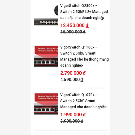
VigorSwitch Q2300x –
Switch 2.5GbE L2+ Managed
cao cấp cho doanh nghiệp
12.450.000
đ
16.900.000
đ
VigorSwitch Q1100x –
Switch 2.5GbE Smart
Managed cho hệ thống mạng
doanh nghiệp
2.790.000
đ
4.590.000
đ
VigorSwitch Q1070x –
Switch 2.5GbE Smart
Managed cho doanh nghiệp
1.990.000
đ
3.900.000
đ