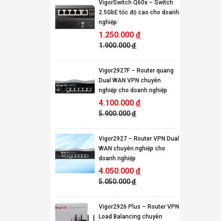
VigorSwitch Q60x – Switch
2.5GbE tốc độ cao cho doanh
nghiệp
1.250.000
đ
1.900.000
đ
Vigor2927F – Router quang
Dual WAN VPN chuyên
nghiệp cho doanh nghiệp
4.100.000
đ
5.900.000
đ
Vigor2927 – Router VPN Dual
WAN chuyên nghiệp cho
doanh nghiệp
4.050.000
đ
5.050.000
đ
Vigor2926 Plus – Router VPN
Load Balancing chuyên