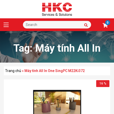
0
Tag:
Máy tính All In
One SingPC M22Ki372
Trang chủ
»
Máy tính All In One SingPC M22Ki372
16 %