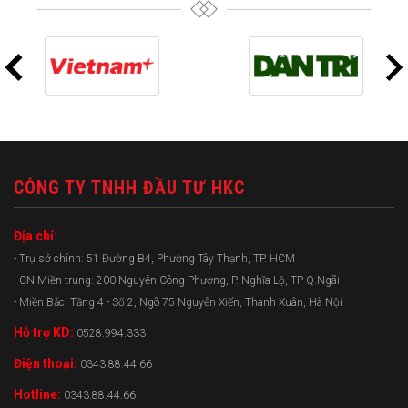
CÔNG TY TNHH ĐẦU TƯ HKC
Địa chỉ:
- Trụ sở chính: 51 Đường B4, Phường Tây Thạnh, TP. HCM
- CN Miền trung: 200 Nguyễn Công Phương, P. Nghĩa Lộ, TP Q.Ngãi
- Miền Bắc: Tầng 4 - Số 2, Ngõ 75 Nguyễn Xiển, Thanh Xuân, Hà Nội
Hỗ trợ KD:
0528.994.333
Điện thoại:
0343.88.44.66
Hotline:
0343.88.44.66