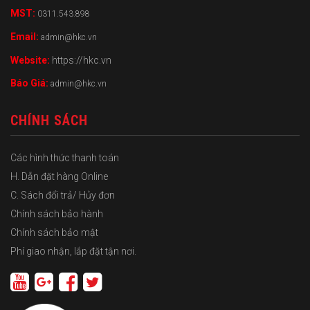
MST:
0311.543.898
Email:
admin@hkc.vn
Website:
https://hkc.vn
Báo Giá:
admin@hkc.vn
CHÍNH SÁCH
Các hình thức thanh toán
H. Dẫn đặt hàng Online
C. Sách đổi trả/ Hủy đơn
Chính sách bảo hành
Chính sách bảo mật
Phí giao nhận, lắp đặt tận nơi.