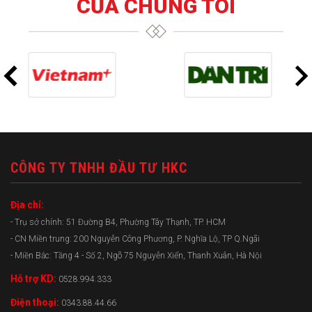
CỦA CHÚNG TÔI
CÔNG TY TNHH ĐẦU TƯ HKC
Địa chỉ:
- Trụ sở chính: 51 Đường B4, Phường Tây Thạnh, TP. HCM
- CN Miền trung: 200 Nguyễn Công Phương, P. Nghĩa Lộ, TP Q.Ngãi
- Miền Bắc: Tầng 4 - Số 2, Ngõ 75 Nguyễn Xiển, Thanh Xuân, Hà Nội
Hỗ trợ KD:
0528.994.333
Điện thoại:
0343.88.44.66