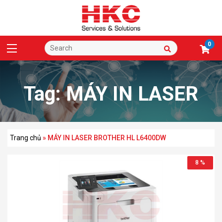
0
Tag:
MÁY IN LASER
BROTHER HL
Trang chủ
»
MÁY IN LASER BROTHER HL L6400DW
8 %
L6400DW