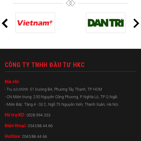
CÔNG TY TNHH ĐẦU TƯ HKC
Địa chỉ:
- Trụ sở chính: 51 Đường B4, Phường Tây Thạnh, TP. HCM
- CN Miền trung: 200 Nguyễn Công Phương, P. Nghĩa Lộ, TP Q.Ngãi
- Miền Bắc: Tầng 4 - Số 2, Ngõ 75 Nguyễn Xiển, Thanh Xuân, Hà Nội
Hỗ trợ KD:
0528.994.333
Điện thoại:
0343.88.44.66
Hotline:
0343.88.44.66