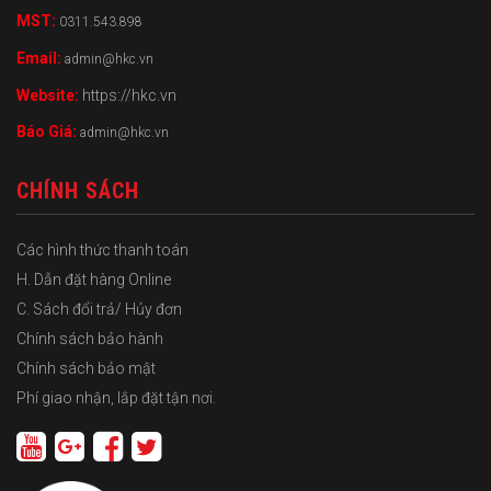
MST:
0311.543.898
Email:
admin@hkc.vn
Website:
https://hkc.vn
Báo Giá:
admin@hkc.vn
CHÍNH SÁCH
Các hình thức thanh toán
H. Dẫn đặt hàng Online
C. Sách đổi trả/ Hủy đơn
Chính sách bảo hành
Chính sách bảo mật
Phí giao nhận, lắp đặt tận nơi.