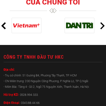
CỦA CHÚNG TÔI
CÔNG TY TNHH ĐẦU TƯ HKC
Địa chỉ:
- Trụ sở chính: 51 Đường B4, Phường Tây Thạnh, TP. HCM
- CN Miền trung: 200 Nguyễn Công Phương, P. Nghĩa Lộ, TP Q.Ngãi
- Miền Bắc: Tầng 4 - Số 2, Ngõ 75 Nguyễn Xiển, Thanh Xuân, Hà Nội
Hỗ trợ KD:
0528.994.333
Điện thoại:
0343.88.44.66