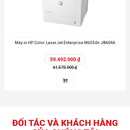
Máy in HP Color LaserJet Enterprise M653dn J8A04A
59.492.000
đ
61.570.000
đ
ĐỐI TÁC VÀ KHÁCH HÀNG