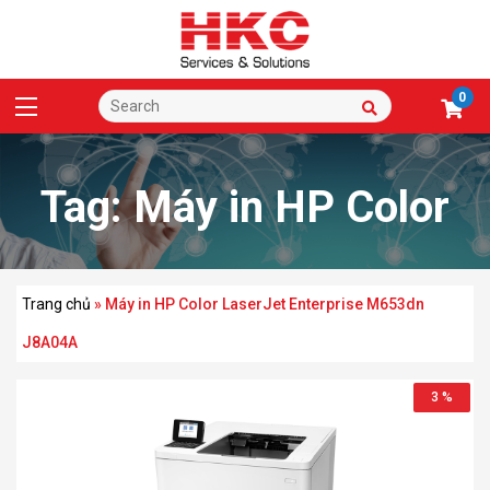
0
Tag:
Máy in HP Color
LaserJet Enterprise
Trang chủ
»
Máy in HP Color LaserJet Enterprise M653dn
J8A04A
3 %
M653dn J8A04A