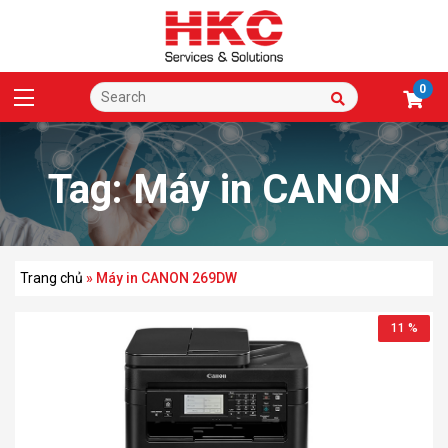
0
Tag:
Máy in CANON
269DW
Trang chủ
»
Máy in CANON 269DW
11 %