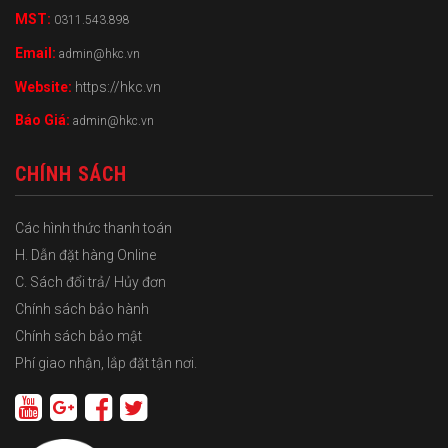
MST:
0311.543.898
Email:
admin@hkc.vn
Website:
https://hkc.vn
Báo Giá:
admin@hkc.vn
CHÍNH SÁCH
Các hình thức thanh toán
H. Dẫn đặt hàng Online
C. Sách đổi trả/ Hủy đơn
Chính sách bảo hành
Chính sách bảo mật
Phí giao nhận, lắp đặt tận nơi.