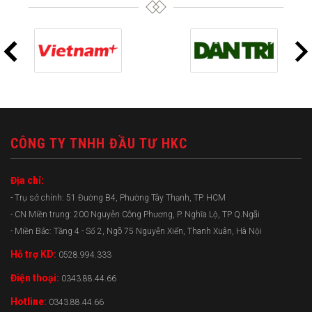
CÔNG TY TNHH ĐẦU TƯ HKC
Địa chỉ:
- Trụ sở chính: 51 Đường B4, Phường Tây Thạnh, TP. HCM
- CN Miền trung: 200 Nguyễn Công Phương, P. Nghĩa Lộ, TP Q.Ngãi
- Miền Bắc: Tầng 4 - Số 2, Ngõ 75 Nguyễn Xiển, Thanh Xuân, Hà Nội
Hỗ trợ KD:
0528.994.333
Điện thoại:
0343.88.44.66
Hotline:
0343.88.44.66