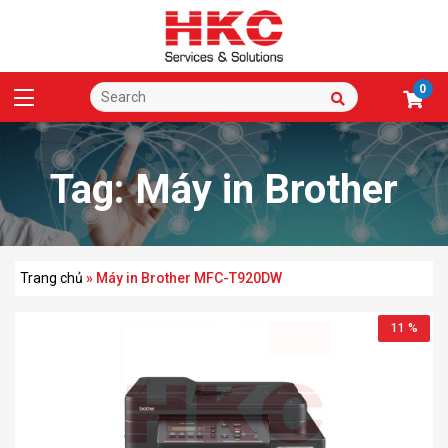
0
Tag:
Máy in Brother
MFC-T920DW
Trang chủ
»
Máy in Brother MFC-T920DW
11 %