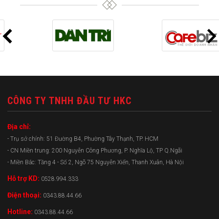
CÔNG TY TNHH ĐẦU TƯ HKC
Địa chỉ:
- Trụ sở chính: 51 Đường B4, Phường Tây Thạnh, TP. HCM
- CN Miền trung: 200 Nguyễn Công Phương, P. Nghĩa Lộ, TP Q.Ngãi
- Miền Bắc: Tầng 4 - Số 2, Ngõ 75 Nguyễn Xiển, Thanh Xuân, Hà Nội
Hỗ trợ KD:
0528.994.333
Điện thoại:
0343.88.44.66
Hotline:
0343.88.44.66