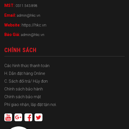
MST:
0311.543.898
Email:
admin@hkc.vn
Website:
https://hkc.vn
Báo Giá:
admin@hkc.vn
CHÍNH SÁCH
Các hình thức thanh toán
H. Dẫn đặt hàng Online
C. Sách đổi trả/ Hủy đơn
Chính sách bảo hành
Chính sách bảo mật
Phí giao nhận, lắp đặt tận nơi.