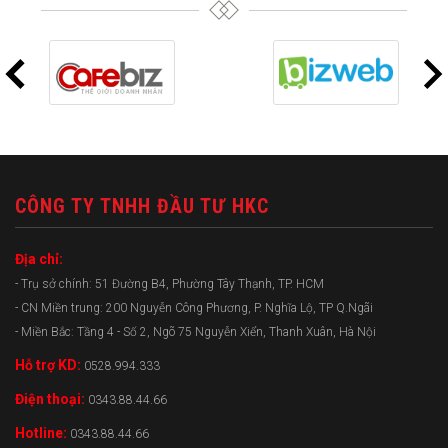
CÔNG TY TNHH ĐẦU TƯ HKC
Địa chỉ:
- Trụ sở chính: 51 Đường B4, Phường Tây Thạnh, TP. HCM
- CN Miền trung: 200 Nguyễn Công Phương, P. Nghĩa Lộ, TP Q.Ngãi
- Miền Bắc: Tầng 4 - Số 2, Ngõ 75 Nguyễn Xiển, Thanh Xuân, Hà Nội
Hỗ trợ KD:
0528.994.333
Điện thoại:
0343.88.44.66
Hotline:
0343.88.44.66