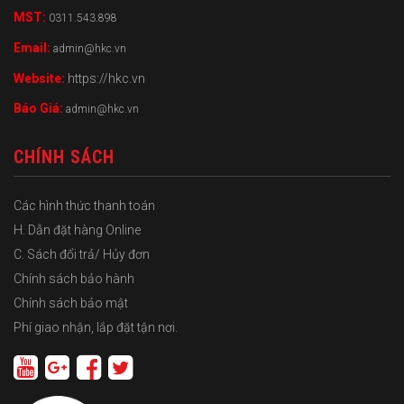
MST:
0311.543.898
Email:
admin@hkc.vn
Website:
https://hkc.vn
Báo Giá:
admin@hkc.vn
CHÍNH SÁCH
Các hình thức thanh toán
H. Dẫn đặt hàng Online
C. Sách đổi trả/ Hủy đơn
Chính sách bảo hành
Chính sách bảo mật
Phí giao nhận, lắp đặt tận nơi.