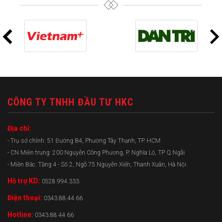
CÔNG TY TNHH ĐẦU TƯ HKC
Địa chỉ:
- Trụ sở chính: 51 Đường B4, Phường Tây Thạnh, TP. HCM
- CN Miền trung: 200 Nguyễn Công Phương, P. Nghĩa Lộ, TP Q.Ngãi
- Miền Bắc: Tầng 4 - Số 2, Ngõ 75 Nguyễn Xiển, Thanh Xuân, Hà Nội
Hỗ trợ KD:
0528.994.333
Điện thoại:
0343.88.44.66
Hotline:
0343.88.44.66