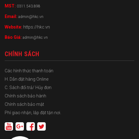
MST:
0311.543.898
Email:
admin@hkc.vn
Website:
https://hkc.vn
Báo Giá:
admin@hkc.vn
CHÍNH SÁCH
Các hình thức thanh toán
H. Dẫn đặt hàng Online
C. Sách đổi trả/ Hủy đơn
Chính sách bảo hành
Chính sách bảo mật
Phí giao nhận, lắp đặt tận nơi.