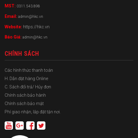
MST:
0311.543.898
Email:
admin@hkc.vn
Website:
https://hkc.vn
Báo Giá:
admin@hkc.vn
CHÍNH SÁCH
Các hình thức thanh toán
H. Dẫn đặt hàng Online
C. Sách đổi trả/ Hủy đơn
Chính sách bảo hành
Chính sách bảo mật
Phí giao nhận, lắp đặt tận nơi.