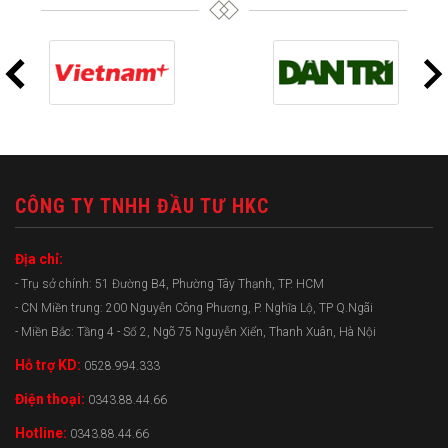
CÔNG TY TNHH ĐẦU TƯ HKC
Địa chỉ:
- Trụ sở chính: 51 Đường B4, Phường Tây Thạnh, TP. HCM
- CN Miền trung: 200 Nguyễn Công Phương, P. Nghĩa Lộ, TP Q.Ngãi
- Miền Bắc: Tầng 4 - Số 2, Ngõ 75 Nguyễn Xiển, Thanh Xuân, Hà Nội
Hỗ trợ KD:
0528.994.333
Điện thoại:
0343.88.44.66
Hotline:
0343.88.44.66