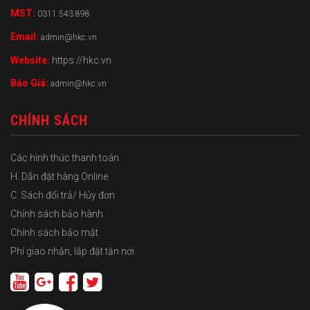
MST:
0311.543.898
Email:
admin@hkc.vn
Website:
https://hkc.vn
Báo Giá:
admin@hkc.vn
CHÍNH SÁCH
Các hình thức thanh toán
H. Dẫn đặt hàng Online
C. Sách đổi trả/ Hủy đơn
Chính sách bảo hành
Chính sách bảo mật
Phí giao nhận, lắp đặt tận nơi.