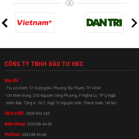
CÔNG TY TNHH ĐẦU TƯ HKC
Địa chỉ:
- Trụ sở chính: 51 Đường B4, Phường Tây Thạnh, TP. HCM
- CN Miền trung: 200 Nguyễn Công Phương, P. Nghĩa Lộ, TP Q.Ngãi
- Miền Bắc: Tầng 4 - Số 2, Ngõ 75 Nguyễn Xiển, Thanh Xuân, Hà Nội
Hỗ trợ KD:
0528.994.333
Điện thoại:
0343.88.44.66
Hotline:
0343.88.44.66