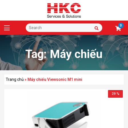
0
Tag:
Máy chiếu
Viewsonic M1 mini
Trang chủ
»
Máy chiếu Viewsonic M1 mini
29 %