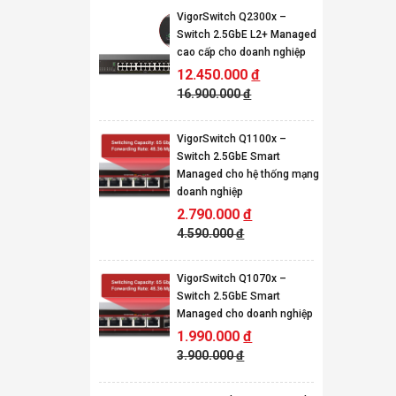
VigorSwitch Q2300x –
Switch 2.5GbE L2+ Managed
cao cấp cho doanh nghiệp
12.450.000
đ
16.900.000
đ
VigorSwitch Q1100x –
Switch 2.5GbE Smart
Managed cho hệ thống mạng
doanh nghiệp
2.790.000
đ
4.590.000
đ
VigorSwitch Q1070x –
Switch 2.5GbE Smart
Managed cho doanh nghiệp
1.990.000
đ
3.900.000
đ