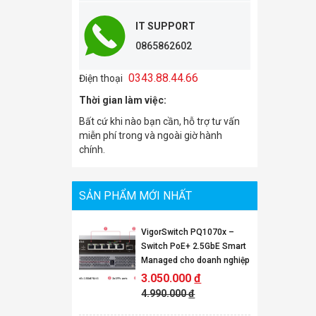
IT SUPPORT
0865862602
0343.88.44.66
Điện thoại
Thời gian làm việc:
Bất cứ khi nào bạn cần, hỗ trợ tư vấn
miễn phí trong và ngoài giờ hành
chính.
SẢN PHẨM MỚI NHẤT
VigorSwitch PQ1070x –
Switch PoE+ 2.5GbE Smart
Managed cho doanh nghiệp
3.050.000
đ
4.990.000
đ