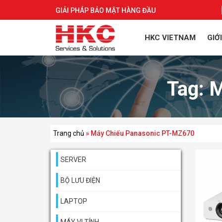
GIẢI PHÁP BẢO MẬT HÀNG ĐẦU
HKC VIETNAM
GIỚ
Tag:
M
Trang chủ
»
Máy Chiếu Panasonic PT-MZ670
SERVER
BỘ LƯU ĐIỆN
LAPTOP