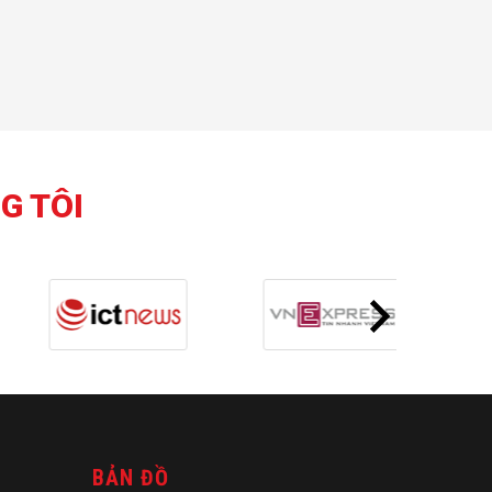
G TÔI
BẢN ĐỒ