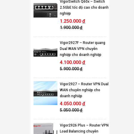
VigorSwitch Q60x – Switch
2.5GbE tốc độ cao cho doanh
nghiệp
1.250.000
đ
1.900.000
đ
Vigor2927F – Router quang
Dual WAN VPN chuyên
nghiệp cho doanh nghiệp
4.100.000
đ
5.900.000
đ
Vigor2927 – Router VPN Dual
WAN chuyên nghiệp cho
doanh nghiệp
4.050.000
đ
5.050.000
đ
Vigor2926 Plus – Router VPN
Load Balancing chuyên