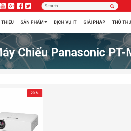
I THIỆU
SẢN PHẨM
DỊCH VỤ IT
GIẢI PHÁP
THỦ TH
áy Chiếu Panasonic PT
20 %