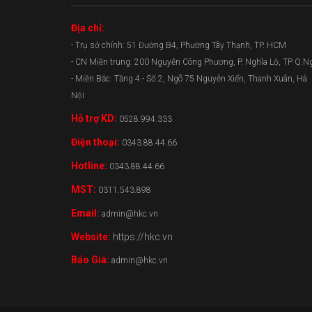
Địa chỉ:
- Trụ sở chính: 51 Đường B4, Phường Tây Thạnh, TP. HCM
- CN Miền trung: 200 Nguyễn Công Phương, P. Nghĩa Lộ, TP Q.N
- Miền Bắc: Tầng 4 - Số 2, Ngõ 75 Nguyễn Xiển, Thanh Xuân, Hà
Nội
Hỗ trợ KD:
0528.994.333
Điện thoại:
0343.88.44.66
Hotline:
0343.88.44.66
MST:
0311.543.898
Email:
admin@hkc.vn
Website:
https://hkc.vn
Báo Giá:
admin@hkc.vn
0343.88.44.66