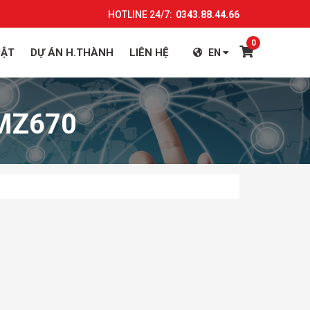
HOTLINE 24/7:
0343.88.44.66
0
UẬT
DỰ ÁN H.THÀNH
LIÊN HỆ
EN
-MZ670