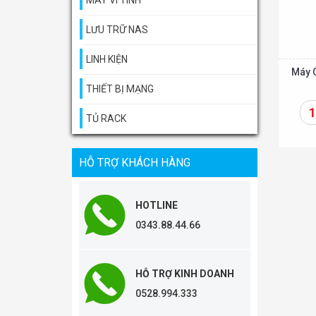
MÁY VI TÍNH
LƯU TRỮ NAS
LINH KIỆN
Máy 
THIẾT BỊ MẠNG
1
TỦ RACK
Thêm vào giỏ
HỖ TRỢ KHÁCH HÀNG
HOTLINE
0343.88.44.66
HỖ TRỢ KINH DOANH
0528.994.333