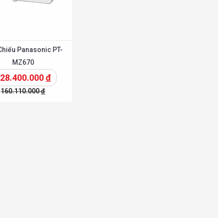
Chiếu Panasonic PT-
MZ670
28.400.000
đ
160.110.000
đ
Chi tiết