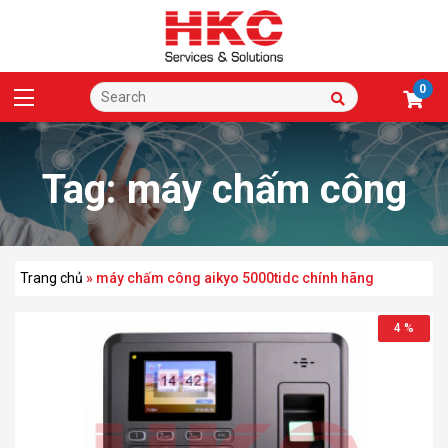
0
Tag:
máy chấm công
aikyo 5000tidc chính
Trang chủ
»
máy chấm công aikyo 5000tidc chính hãng
4 %
hãng