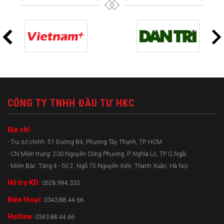
CÔNG TY TNHH ĐẦU TƯ HKC
Địa chỉ:
- Trụ sở chính: 51 Đường B4, Phường Tây Thạnh, TP. HCM
- CN Miền trung: 200 Nguyễn Công Phương, P. Nghĩa Lộ, TP Q.Ngãi
- Miền Bắc: Tầng 4 - Số 2, Ngõ 75 Nguyễn Xiển, Thanh Xuân, Hà Nội
Hỗ trợ KD:
0528.994.333
Điện thoại:
0343.88.44.66
Hotline:
0343.88.44.66