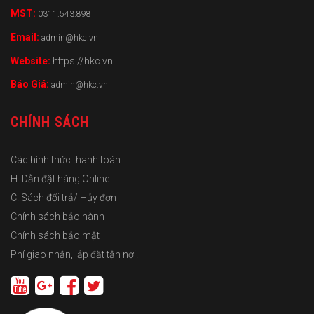
MST:
0311.543.898
Email:
admin@hkc.vn
Website:
https://hkc.vn
Báo Giá:
admin@hkc.vn
CHÍNH SÁCH
Các hình thức thanh toán
H. Dẫn đặt hàng Online
C. Sách đổi trả/ Hủy đơn
Chính sách bảo hành
Chính sách bảo mật
Phí giao nhận, lắp đặt tận nơi.