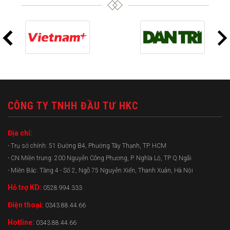
CÔNG TY TNHH ĐẦU TƯ HKC
Địa chỉ:
- Trụ sở chính: 51 Đường B4, Phường Tây Thạnh, TP. HCM
- CN Miền trung: 200 Nguyễn Công Phương, P. Nghĩa Lộ, TP Q.Ngãi
- Miền Bắc: Tầng 4 - Số 2, Ngõ 75 Nguyễn Xiển, Thanh Xuân, Hà Nội
Hỗ trợ KD:
0528.994.333
Điện thoại:
0343.88.44.66
Hotline:
0343.88.44.66