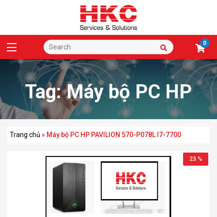
0
Tag:
Máy bộ PC HP
PAVILION 570-P078L
Trang chủ
»
Máy bộ PC HP PAVILION 570-P078L I7-7700
23 %
I7-7700