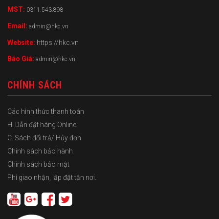
MST:
0311.543.898
Email:
admin@hkc.vn
Website:
https://hkc.vn
Báo Giá:
admin@hkc.vn
CHÍNH SÁCH
Các hình thức thanh toán
H. Dẫn đặt hàng Online
C. Sách đổi trả/ Hủy đơn
Chính sách bảo hành
Chính sách bảo mật
Phí giao nhận, lắp đặt tận nơi.