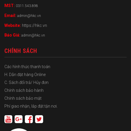
MST:
0311.543.898
Email:
admin@hkc.vn
Website:
https://hkc.vn
Báo Giá:
admin@hkc.vn
CHÍNH SÁCH
Các hình thức thanh toán
H. Dẫn đặt hàng Online
C. Sách đổi trả/ Hủy đơn
Chính sách bảo hành
Chính sách bảo mật
Phí giao nhận, lắp đặt tận nơi.