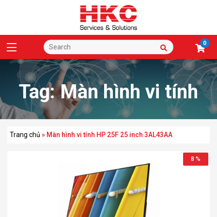
0
Tag:
Màn hình vi tính
HP 25F 25 inch
Trang chủ
»
Màn hình vi tính HP 25F 25 inch 3AL43AA
8 %
3AL43AA