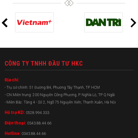
CÔNG TY TNHH ĐẦU TƯ HKC
Địa chỉ:
- Trụ sở chính: 51 Đường B4, Phường Tây Thạnh, TP. HCM
- CN Miền trung: 200 Nguyễn Công Phương, P. Nghĩa Lộ, TP Q.Ngãi
- Miền Bắc: Tầng 4 - Số 2, Ngõ 75 Nguyễn Xiển, Thanh Xuân, Hà Nội
Hỗ trợ KD:
0528.994.333
Điện thoại:
0343.88.44.66
Hotline:
0343.88.44.66