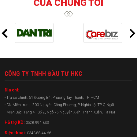
CỦA CHÚNG TÔI
CÔNG TY TNHH ĐẦU TƯ HKC
Địa chỉ:
- Trụ sở chính: 51 Đường B4, Phường Tây Thạnh, TP. HCM
- CN Miền trung: 200 Nguyễn Công Phương, P. Nghĩa Lộ, TP Q.Ngãi
- Miền Bắc: Tầng 4 - Số 2, Ngõ 75 Nguyễn Xiển, Thanh Xuân, Hà Nội
Hỗ trợ KD:
0528.994.333
Điện thoại:
0343.88.44.66