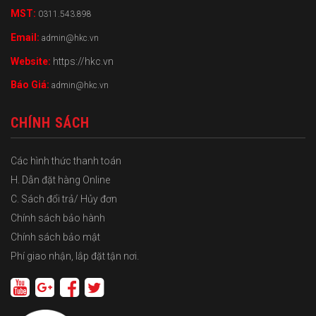
MST:
0311.543.898
Email:
admin@hkc.vn
Website:
https://hkc.vn
Báo Giá:
admin@hkc.vn
CHÍNH SÁCH
Các hình thức thanh toán
H. Dẫn đặt hàng Online
C. Sách đổi trả/ Hủy đơn
Chính sách bảo hành
Chính sách bảo mật
Phí giao nhận, lắp đặt tận nơi.