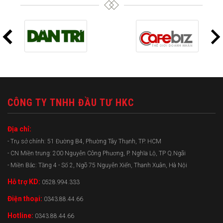
CÔNG TY TNHH ĐẦU TƯ HKC
Địa chỉ:
- Trụ sở chính: 51 Đường B4, Phường Tây Thạnh, TP. HCM
- CN Miền trung: 200 Nguyễn Công Phương, P. Nghĩa Lộ, TP Q.Ngãi
- Miền Bắc: Tầng 4 - Số 2, Ngõ 75 Nguyễn Xiển, Thanh Xuân, Hà Nội
Hỗ trợ KD:
0528.994.333
Điện thoại:
0343.88.44.66
Hotline:
0343.88.44.66