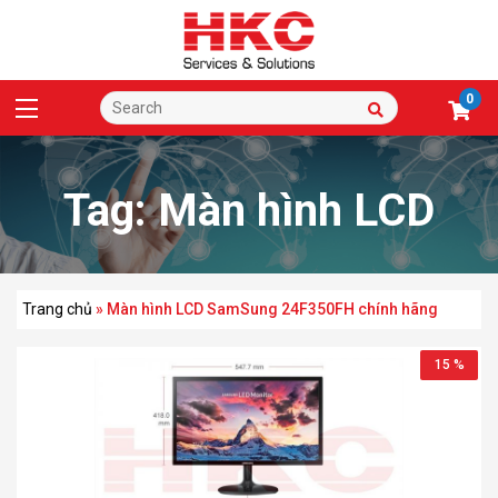
0
Tag:
Màn hình LCD
SamSung 24F350FH
Trang chủ
»
Màn hình LCD SamSung 24F350FH chính hãng
15 %
chính hãng