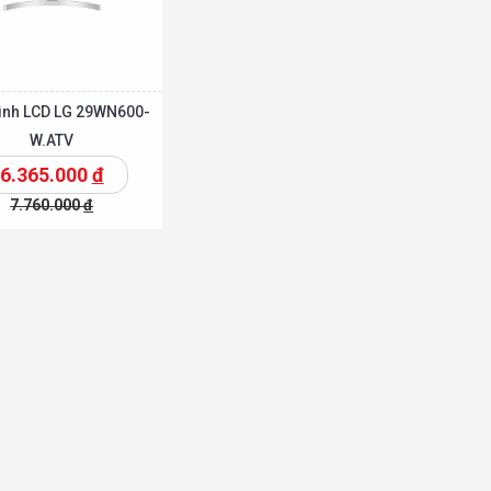
ình LCD LG 29WN600-
W.ATV
6.365.000
đ
7.760.000
đ
Chi tiết