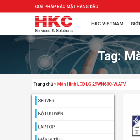
GIẢI PHÁP BẢO MẬT HÀNG ĐẦU
HKC VIETNAM
GIỚ
Tag:
Mà
Trang chủ
»
Màn Hình LCD LG 29WN600-W.ATV
SERVER
BỘ LƯU ĐIỆN
LAPTOP