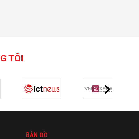
G TÔI
BẢN ĐỒ