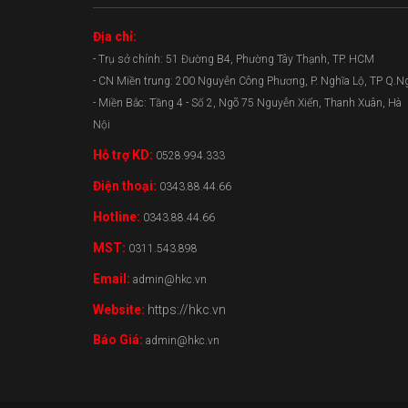
Địa chỉ:
- Trụ sở chính: 51 Đường B4, Phường Tây Thạnh, TP. HCM
- CN Miền trung: 200 Nguyễn Công Phương, P. Nghĩa Lộ, TP Q.N
- Miền Bắc: Tầng 4 - Số 2, Ngõ 75 Nguyễn Xiển, Thanh Xuân, Hà
Nội
Hỗ trợ KD:
0528.994.333
Điện thoại:
0343.88.44.66
Hotline:
0343.88.44.66
MST:
0311.543.898
Email:
admin@hkc.vn
Website:
https://hkc.vn
Báo Giá:
admin@hkc.vn
0343.88.44.66