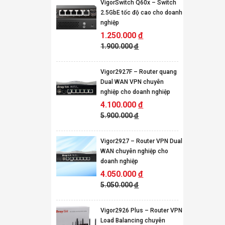
VigorSwitch Q60x – Switch
2.5GbE tốc độ cao cho doanh
nghiệp
1.250.000
đ
1.900.000
đ
Vigor2927F – Router quang
Dual WAN VPN chuyên
nghiệp cho doanh nghiệp
4.100.000
đ
5.900.000
đ
Vigor2927 – Router VPN Dual
WAN chuyên nghiệp cho
doanh nghiệp
4.050.000
đ
5.050.000
đ
Vigor2926 Plus – Router VPN
Load Balancing chuyên