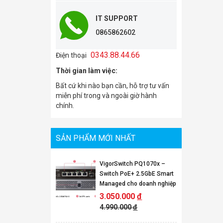
IT SUPPORT
0865862602
0343.88.44.66
Điện thoại
Thời gian làm việc:
Bất cứ khi nào bạn cần, hỗ trợ tư vấn
miễn phí trong và ngoài giờ hành
chính.
SẢN PHẨM MỚI NHẤT
VigorSwitch PQ1070x –
Switch PoE+ 2.5GbE Smart
Managed cho doanh nghiệp
3.050.000
đ
4.990.000
đ