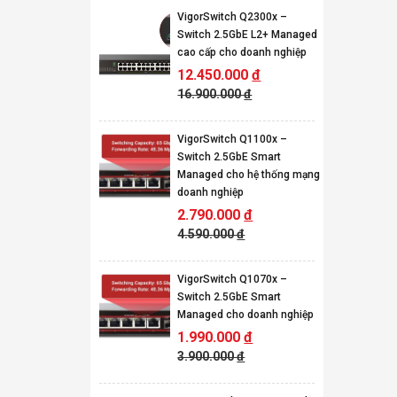
VigorSwitch Q2300x –
Switch 2.5GbE L2+ Managed
cao cấp cho doanh nghiệp
12.450.000
đ
16.900.000
đ
VigorSwitch Q1100x –
Switch 2.5GbE Smart
Managed cho hệ thống mạng
doanh nghiệp
2.790.000
đ
4.590.000
đ
VigorSwitch Q1070x –
Switch 2.5GbE Smart
Managed cho doanh nghiệp
1.990.000
đ
3.900.000
đ