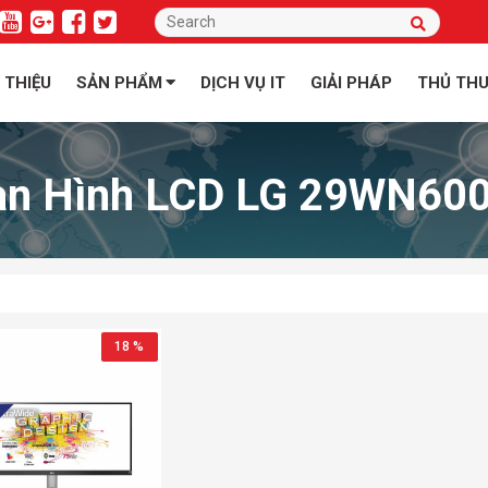
I THIỆU
SẢN PHẨM
DỊCH VỤ IT
GIẢI PHÁP
THỦ TH
n Hình LCD LG 29WN60
18 %