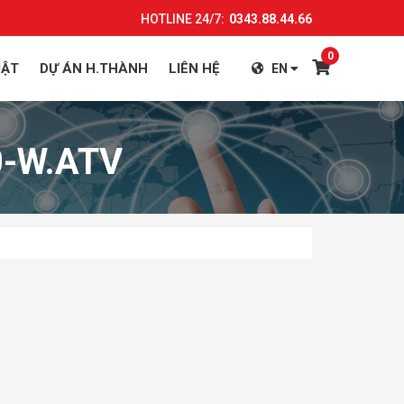
HOTLINE 24/7:
0343.88.44.66
0
UẬT
DỰ ÁN H.THÀNH
LIÊN HỆ
EN
0-W.ATV