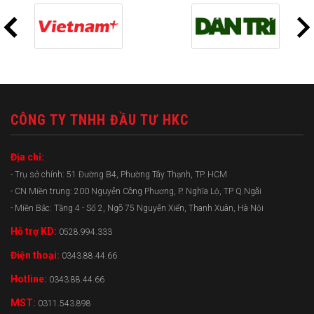
CÔNG TY TNHH ĐẦU TƯ HKC
Địa chỉ:
- Trụ sở chính: 51 Đường B4, Phường Tây Thạnh, TP. HCM
- CN Miền trung: 200 Nguyễn Công Phương, P. Nghĩa Lộ, TP Q.Ngãi
- Miền Bắc: Tầng 4 - Số 2, Ngõ 75 Nguyễn Xiển, Thanh Xuân, Hà Nội
Hỗ trợ KD:
0528.994.333
Điện thoại:
0343.88.44.66
Hotline:
0343.88.44.66
MST:
0311.543.898