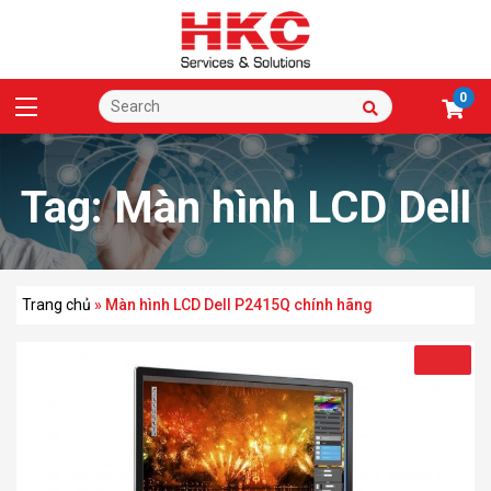
0
Tag:
Màn hình LCD Dell
P2415Q chính hãng
Trang chủ
»
Màn hình LCD Dell P2415Q chính hãng