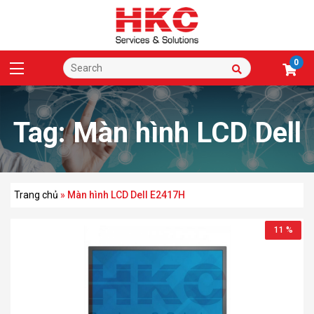
0
Tag:
Màn hình LCD Dell
E2417H
Trang chủ
»
Màn hình LCD Dell E2417H
11 %