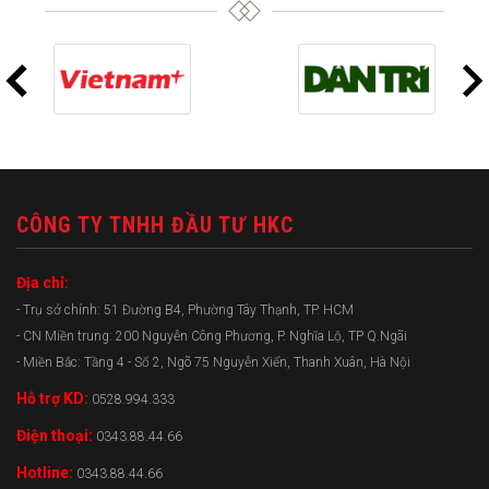
CÔNG TY TNHH ĐẦU TƯ HKC
Địa chỉ:
- Trụ sở chính: 51 Đường B4, Phường Tây Thạnh, TP. HCM
- CN Miền trung: 200 Nguyễn Công Phương, P. Nghĩa Lộ, TP Q.Ngãi
- Miền Bắc: Tầng 4 - Số 2, Ngõ 75 Nguyễn Xiển, Thanh Xuân, Hà Nội
Hỗ trợ KD:
0528.994.333
Điện thoại:
0343.88.44.66
Hotline:
0343.88.44.66