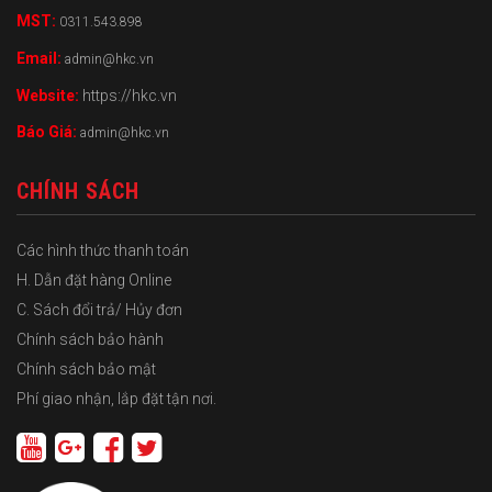
MST:
0311.543.898
Email:
admin@hkc.vn
Website:
https://hkc.vn
Báo Giá:
admin@hkc.vn
CHÍNH SÁCH
Các hình thức thanh toán
H. Dẫn đặt hàng Online
C. Sách đổi trả/ Hủy đơn
Chính sách bảo hành
Chính sách bảo mật
Phí giao nhận, lắp đặt tận nơi.