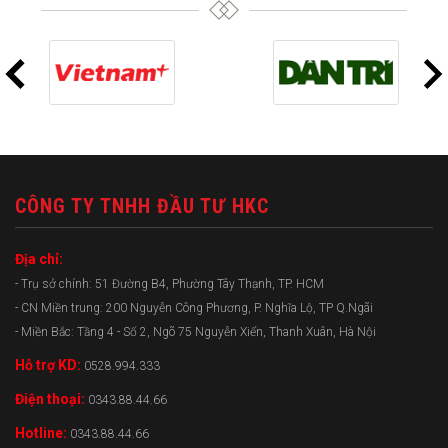
CÔNG TY TNHH ĐẦU TƯ HKC
Địa chỉ:
- Trụ sở chính: 51 Đường B4, Phường Tây Thạnh, TP. HCM
- CN Miền trung: 200 Nguyễn Công Phương, P. Nghĩa Lộ, TP Q.Ngãi
- Miền Bắc: Tầng 4 - Số 2, Ngõ 75 Nguyễn Xiển, Thanh Xuân, Hà Nội
Hỗ trợ KD:
0528.994.333
Điện thoại:
0343.88.44.66
Hotline:
0343.88.44.66