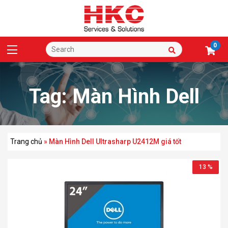
0
Tag:
Màn Hình Dell
Ultrasharp U2412M giá
Trang chủ
»
Màn Hình Dell Ultrasharp U2412M giá tốt
13 %
tốt