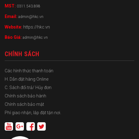
MST:
0311.543.898
Email:
admin@hkc.vn
Website:
https://hkc.vn
Báo Giá:
admin@hkc.vn
CHÍNH SÁCH
Các hình thức thanh toán
H. Dẫn đặt hàng Online
C. Sách đổi trả/ Hủy đơn
Chính sách bảo hành
Chính sách bảo mật
Phí giao nhận, lắp đặt tận nơi.