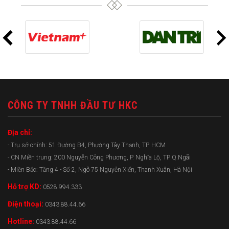
CÔNG TY TNHH ĐẦU TƯ HKC
Địa chỉ:
- Trụ sở chính: 51 Đường B4, Phường Tây Thạnh, TP. HCM
- CN Miền trung: 200 Nguyễn Công Phương, P. Nghĩa Lộ, TP Q.Ngãi
- Miền Bắc: Tầng 4 - Số 2, Ngõ 75 Nguyễn Xiển, Thanh Xuân, Hà Nội
Hỗ trợ KD:
0528.994.333
Điện thoại:
0343.88.44.66
Hotline:
0343.88.44.66