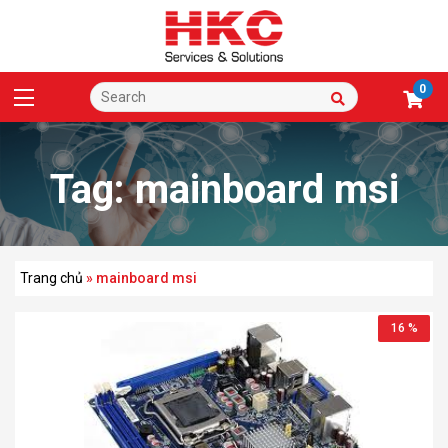
0
Tag:
mainboard msi
Trang chủ
»
mainboard msi
16 %