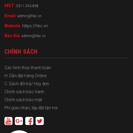
MST:
0311.543.898
Email:
admin@hkc.vn
Website:
https://hkc.vn
Báo Giá:
admin@hkc.vn
CHÍNH SÁCH
Các hình thức thanh toán
H. Dẫn đặt hàng Online
C. Sách đổi trả/ Hủy đơn
Chính sách bảo hành
Chính sách bảo mật
Phí giao nhận, lắp đặt tận nơi.