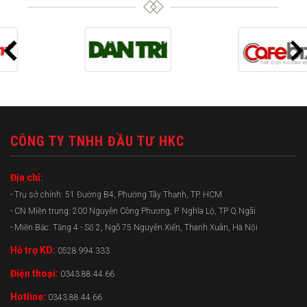
CÔNG TY TNHH ĐẦU TƯ HKC
Địa chỉ:
- Trụ sở chính: 51 Đường B4, Phường Tây Thạnh, TP. HCM
- CN Miền trung: 200 Nguyễn Công Phương, P. Nghĩa Lộ, TP Q.Ngãi
- Miền Bắc: Tầng 4 - Số 2, Ngõ 75 Nguyễn Xiển, Thanh Xuân, Hà Nội
Hỗ trợ KD:
0528.994.333
Điện thoại:
0343.88.44.66
Hotline:
0343.88.44.66