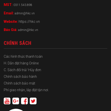
MST:
0311.543.898
Email:
admin@hkc.vn
Website:
https://hkc.vn
Báo Giá:
admin@hkc.vn
CHÍNH SÁCH
Các hình thức thanh toán
H. Dẫn đặt hàng Online
C. Sách đổi trả/ Hủy đơn
Chính sách bảo hành
Chính sách bảo mật
Phí giao nhận, lắp đặt tận nơi.