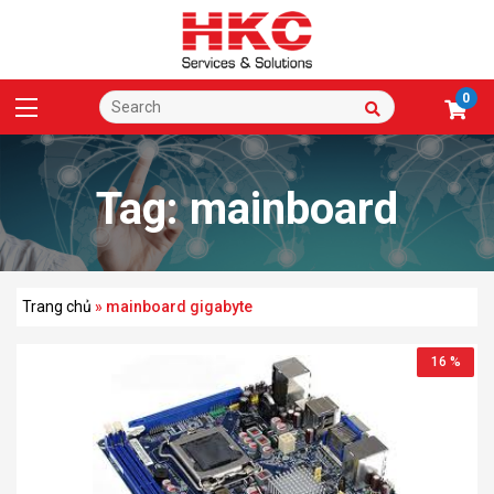
0
Tag:
mainboard
gigabyte
Trang chủ
»
mainboard gigabyte
16 %