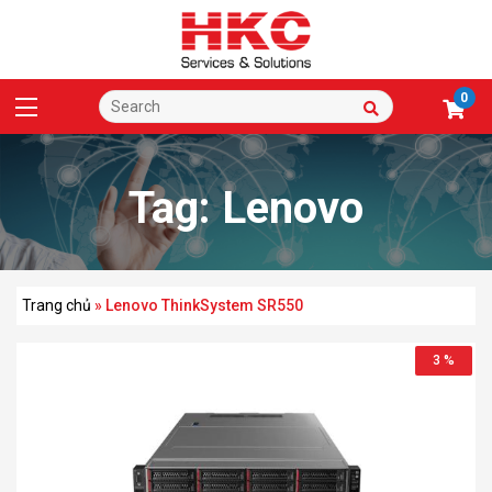
0
Tag:
Lenovo
ThinkSystem SR550
Trang chủ
»
Lenovo ThinkSystem SR550
3 %