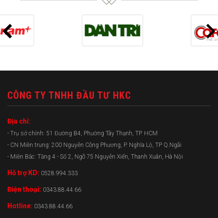
CÔNG TY TNHH ĐẦU TƯ HKC
Địa chỉ:
- Trụ sở chính: 51 Đường B4, Phường Tây Thạnh, TP. HCM
- CN Miền trung: 200 Nguyễn Công Phương, P. Nghĩa Lộ, TP Q.Ngãi
- Miền Bắc: Tầng 4 - Số 2, Ngõ 75 Nguyễn Xiển, Thanh Xuân, Hà Nội
Hỗ trợ KD:
0528.994.333
Điện thoại:
0343.88.44.66
Hotline:
0343.88.44.66