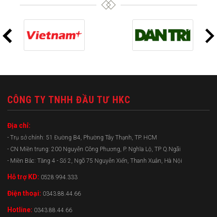
CÔNG TY TNHH ĐẦU TƯ HKC
Địa chỉ:
- Trụ sở chính: 51 Đường B4, Phường Tây Thạnh, TP. HCM
- CN Miền trung: 200 Nguyễn Công Phương, P. Nghĩa Lộ, TP Q.Ngãi
- Miền Bắc: Tầng 4 - Số 2, Ngõ 75 Nguyễn Xiển, Thanh Xuân, Hà Nội
Hỗ trợ KD:
0528.994.333
Điện thoại:
0343.88.44.66
Hotline:
0343.88.44.66