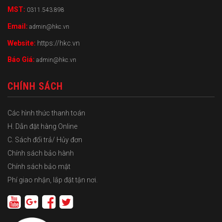
MST:
0311.543.898
Email:
admin@hkc.vn
Website:
https://hkc.vn
Báo Giá:
admin@hkc.vn
CHÍNH SÁCH
Các hình thức thanh toán
H. Dẫn đặt hàng Online
C. Sách đổi trả/ Hủy đơn
Chính sách bảo hành
Chính sách bảo mật
Phí giao nhận, lắp đặt tận nơi.