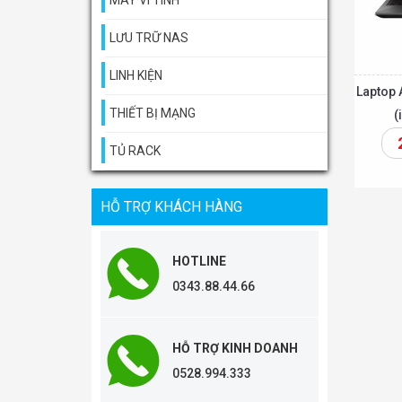
MÁY VI TÍNH
LƯU TRỮ NAS
LINH KIỆN
Laptop
THIẾT BỊ MẠNG
(
TỦ RACK
Thêm vào giỏ
HỖ TRỢ KHÁCH HÀNG
HOTLINE
0343.88.44.66
HỖ TRỢ KINH DOANH
0528.994.333