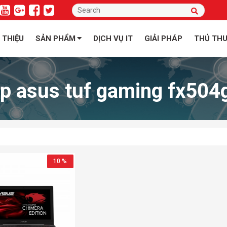
I THIỆU
SẢN PHẨM
DỊCH VỤ IT
GIẢI PHÁP
THỦ TH
op asus tuf gaming fx50
10 %