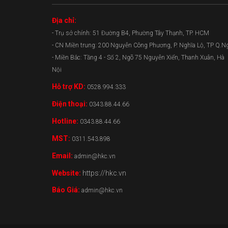
Địa chỉ:
- Trụ sở chính: 51 Đường B4, Phường Tây Thạnh, TP. HCM
- CN Miền trung: 200 Nguyễn Công Phương, P. Nghĩa Lộ, TP Q.N
- Miền Bắc: Tầng 4 - Số 2, Ngõ 75 Nguyễn Xiển, Thanh Xuân, Hà
Nội
Hỗ trợ KD:
0528.994.333
Điện thoại:
0343.88.44.66
Hotline:
0343.88.44.66
MST:
0311.543.898
Email:
admin@hkc.vn
Website:
https://hkc.vn
Báo Giá:
admin@hkc.vn
0343.88.44.66