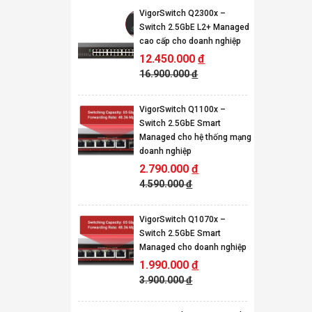
VigorSwitch Q2300x –
Switch 2.5GbE L2+ Managed
cao cấp cho doanh nghiệp
12.450.000
đ
16.900.000
đ
VigorSwitch Q1100x –
Switch 2.5GbE Smart
Managed cho hệ thống mạng
doanh nghiệp
2.790.000
đ
4.590.000
đ
VigorSwitch Q1070x –
Switch 2.5GbE Smart
Managed cho doanh nghiệp
1.990.000
đ
3.900.000
đ