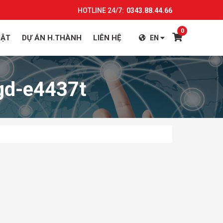
HOTLINE 24/7:
0343.88.44.66
0
UẬT
DỰ ÁN H.THÀNH
LIÊN HỆ
EN
4gd-e4437t