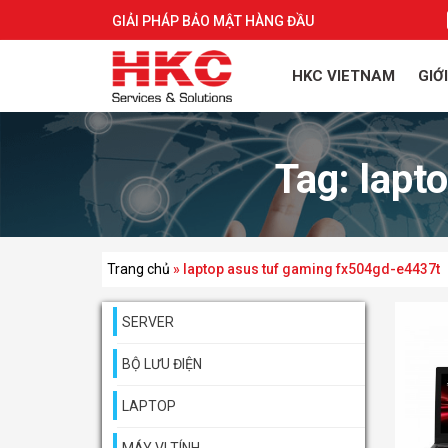
GIẢI PHÁP BẢO MẬT HÀNG ĐẦU
HKC VIETNAM
GIỚ
Tag:
lapt
Trang chủ
»
laptop asus tuf gaming fx504gd-e4437t
SERVER
BỘ LƯU ĐIỆN
LAPTOP