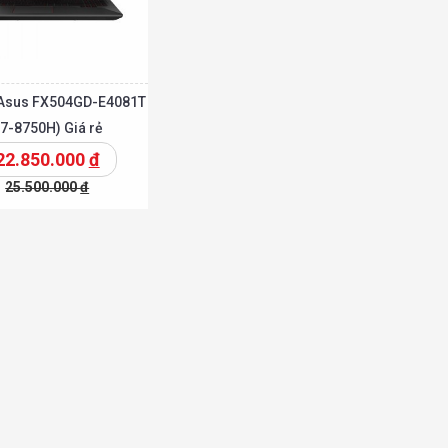
 Asus FX504GD-E4081T
i7-8750H) Giá rẻ
22.850.000
đ
25.500.000
đ
Chi tiết