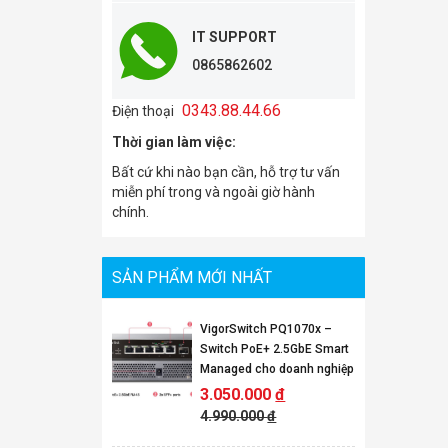
IT SUPPORT
0865862602
0343.88.44.66
Điện thoại
Thời gian làm việc:
Bất cứ khi nào bạn cần, hỗ trợ tư vấn
miễn phí trong và ngoài giờ hành
chính.
SẢN PHẨM MỚI NHẤT
VigorSwitch PQ1070x –
Switch PoE+ 2.5GbE Smart
Managed cho doanh nghiệp
3.050.000
đ
4.990.000
đ