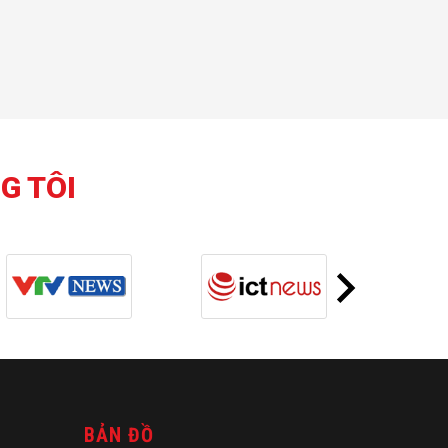
G TÔI
BẢN ĐỒ