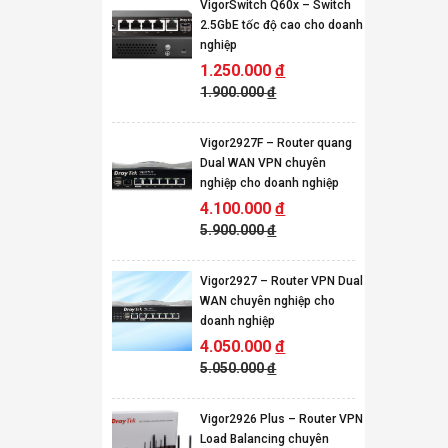
VigorSwitch Q60x – Switch
2.5GbE tốc độ cao cho doanh
nghiệp
1.250.000
đ
1.900.000
đ
Vigor2927F – Router quang
Dual WAN VPN chuyên
nghiệp cho doanh nghiệp
4.100.000
đ
5.900.000
đ
Vigor2927 – Router VPN Dual
WAN chuyên nghiệp cho
doanh nghiệp
4.050.000
đ
5.050.000
đ
Vigor2926 Plus – Router VPN
Load Balancing chuyên