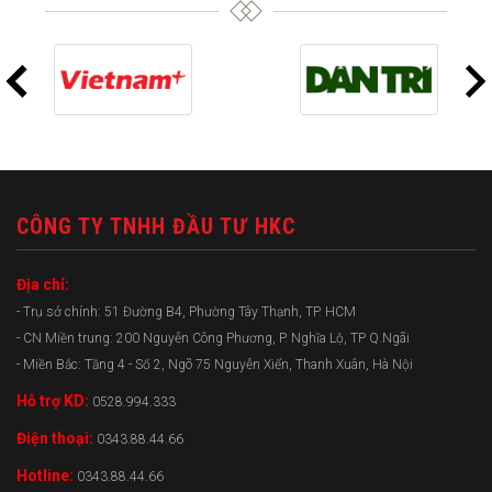
CÔNG TY TNHH ĐẦU TƯ HKC
Địa chỉ:
- Trụ sở chính: 51 Đường B4, Phường Tây Thạnh, TP. HCM
- CN Miền trung: 200 Nguyễn Công Phương, P. Nghĩa Lộ, TP Q.Ngãi
- Miền Bắc: Tầng 4 - Số 2, Ngõ 75 Nguyễn Xiển, Thanh Xuân, Hà Nội
Hỗ trợ KD:
0528.994.333
Điện thoại:
0343.88.44.66
Hotline:
0343.88.44.66