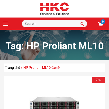
0
Tag:
HP Proliant ML10
Gen9
Trang chủ
»
HP Proliant ML10 Gen9
7 %