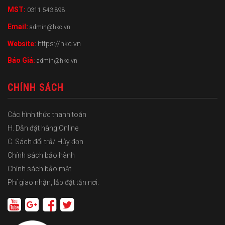
MST:
0311.543.898
Email:
admin@hkc.vn
Website:
https://hkc.vn
Báo Giá:
admin@hkc.vn
CHÍNH SÁCH
Các hình thức thanh toán
H. Dẫn đặt hàng Online
C. Sách đổi trả/ Hủy đơn
Chính sách bảo hành
Chính sách bảo mật
Phí giao nhận, lắp đặt tận nơi.