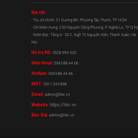
Địa chỉ:
- Trụ sở chính: 51 Đường B4, Phường Tây Thạnh, TP. HCM
- CN Miền trung: 200 Nguyễn Công Phương, P. Nghĩa Lộ, TP Q.N
- Miền Bắc: Tầng 4 - Số 2, Ngõ 75 Nguyễn Xiển, Thanh Xuân, Hà
Nội
Hỗ trợ KD:
0528.994.333
Điện thoại:
0343.88.44.66
Hotline:
0343.88.44.66
MST:
0311.543.898
Email:
admin@hkc.vn
Website:
https://hkc.vn
Báo Giá:
admin@hkc.vn
0343.88.44.66