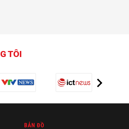
G TÔI
BẢN ĐỒ