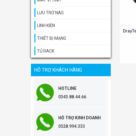
MÁY VI TÍNH
LƯU TRỮ NAS
LINH KIỆN
DrayT
THIẾT BỊ MẠNG
TỦ RACK
Thêm vào giỏ
HỖ TRỢ KHÁCH HÀNG
HOTLINE
0343.88.44.66
HỖ TRỢ KINH DOANH
0528.994.333