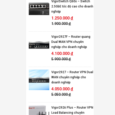
VigorSwitch Q60x – Switch
2.5GbE tốc độ cao cho doanh
nghiệp
1.250.000
đ
1.900.000
đ
Vigor2927F – Router quang
Dual WAN VPN chuyên
nghiệp cho doanh nghiệp
4.100.000
đ
5.900.000
đ
Vigor2927 – Router VPN Dual
WAN chuyên nghiệp cho
doanh nghiệp
4.050.000
đ
5.050.000
đ
Vigor2926 Plus – Router VPN
Load Balancing chuyên