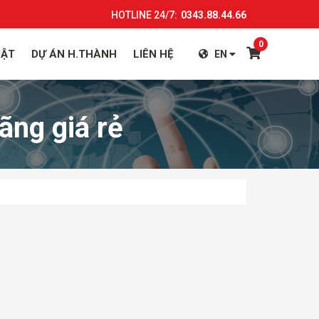
HOTLINE 24/7:
0343.88.44.66
0
UẬT
DỰ ÁN H.THÀNH
LIÊN HỆ
EN
ãng giá rẻ