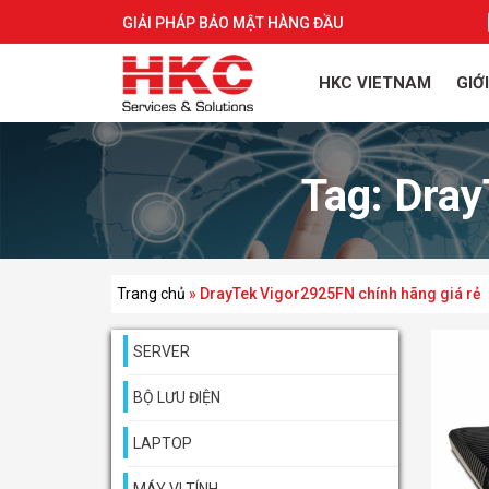
GIẢI PHÁP BẢO MẬT HÀNG ĐẦU
HKC VIETNAM
GIỚ
Tag:
Dray
Trang chủ
»
DrayTek Vigor2925FN chính hãng giá rẻ
SERVER
BỘ LƯU ĐIỆN
LAPTOP