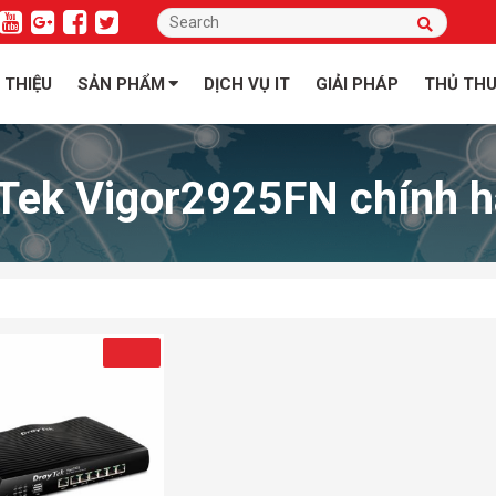
I THIỆU
SẢN PHẨM
DỊCH VỤ IT
GIẢI PHÁP
THỦ TH
Tek Vigor2925FN chính h