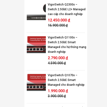
VigorSwitch Q2300x –
Switch 2.5GbE L2+ Managed
cao cấp cho doanh nghiệp
12.450.000
đ
16.900.000
đ
VigorSwitch Q1100x –
Switch 2.5GbE Smart
Managed cho hệ thống mạng
doanh nghiệp
2.790.000
đ
4.590.000
đ
VigorSwitch Q1070x –
Switch 2.5GbE Smart
Managed cho doanh nghiệp
1.990.000
đ
3.900.000
đ