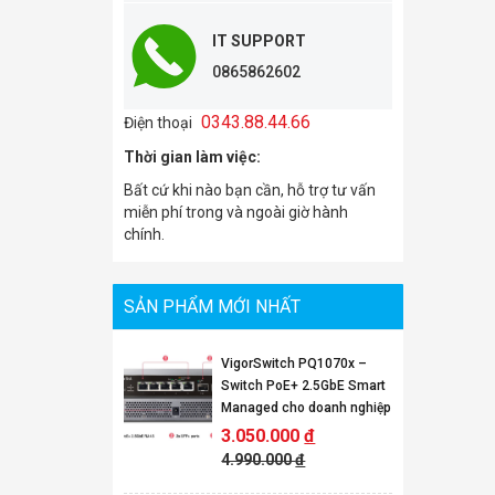
IT SUPPORT
0865862602
0343.88.44.66
Điện thoại
Thời gian làm việc:
Bất cứ khi nào bạn cần, hỗ trợ tư vấn
miễn phí trong và ngoài giờ hành
chính.
SẢN PHẨM MỚI NHẤT
VigorSwitch PQ1070x –
Switch PoE+ 2.5GbE Smart
Managed cho doanh nghiệp
3.050.000
đ
4.990.000
đ