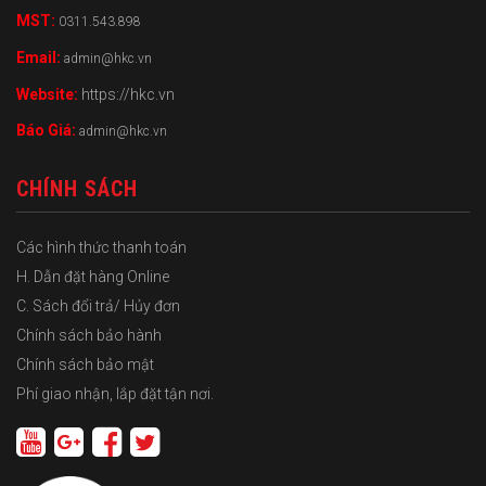
MST:
0311.543.898
Email:
admin@hkc.vn
Website:
https://hkc.vn
Báo Giá:
admin@hkc.vn
CHÍNH SÁCH
Các hình thức thanh toán
H. Dẫn đặt hàng Online
C. Sách đổi trả/ Hủy đơn
Chính sách bảo hành
Chính sách bảo mật
Phí giao nhận, lắp đặt tận nơi.