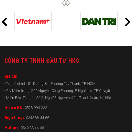
CÔNG TY TNHH ĐẦU TƯ HKC
Địa chỉ:
- Trụ sở chính: 51 Đường B4, Phường Tây Thạnh, TP. HCM
- CN Miền trung: 200 Nguyễn Công Phương, P. Nghĩa Lộ, TP Q.Ngãi
- Miền Bắc: Tầng 4 - Số 2, Ngõ 75 Nguyễn Xiển, Thanh Xuân, Hà Nội
Hỗ trợ KD:
0528.994.333
Điện thoại:
0343.88.44.66
Hotline:
0343.88.44.66