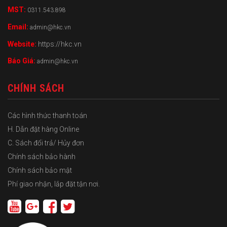
MST:
0311.543.898
Email:
admin@hkc.vn
Website:
https://hkc.vn
Báo Giá:
admin@hkc.vn
CHÍNH SÁCH
Các hình thức thanh toán
H. Dẫn đặt hàng Online
C. Sách đổi trả/ Hủy đơn
Chính sách bảo hành
Chính sách bảo mật
Phí giao nhận, lắp đặt tận nơi.