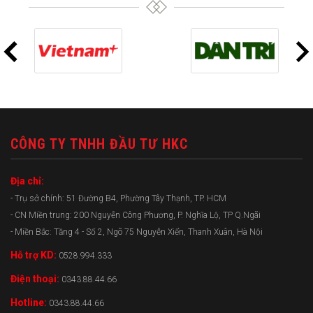
CÔNG TY TNHH ĐẦU TƯ HKC
Địa chỉ:
- Trụ sở chính: 51 Đường B4, Phường Tây Thạnh, TP. HCM
- CN Miền trung: 200 Nguyễn Công Phương, P. Nghĩa Lộ, TP Q.Ngãi
- Miền Bắc: Tầng 4 - Số 2, Ngõ 75 Nguyễn Xiển, Thanh Xuân, Hà Nội
Hỗ trợ KD:
0528.994.333
Điện thoại:
0343.88.44.66
Hotline:
0343.88.44.66