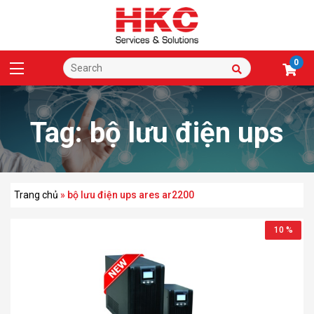
0
Tag:
bộ lưu điện ups
ares ar2200
Trang chủ
»
bộ lưu điện ups ares ar2200
10 %