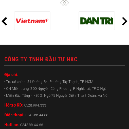
CÔNG TY TNHH ĐẦU TƯ HKC
Địa chỉ:
- Trụ sở chính: 51 Đường B4, Phường Tây Thạnh, TP. HCM
- CN Miền trung: 200 Nguyễn Công Phương, P. Nghĩa Lộ, TP Q.Ngãi
- Miền Bắc: Tầng 4 - Số 2, Ngõ 75 Nguyễn Xiển, Thanh Xuân, Hà Nội
Hỗ trợ KD:
0528.994.333
Điện thoại:
0343.88.44.66
Hotline:
0343.88.44.66