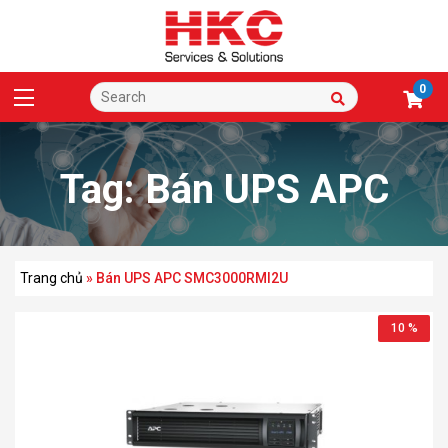
0
Tag:
Bán UPS APC
SMC3000RMI2U
Trang chủ
»
Bán UPS APC SMC3000RMI2U
10 %