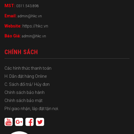
MST:
0311.543.898
Email:
admin@hkc.vn
Website:
https://hkc.vn
Báo Giá:
admin@hkc.vn
CHÍNH SÁCH
Các hình thức thanh toán
H. Dẫn đặt hàng Online
C. Sách đổi trả/ Hủy đơn
Chính sách bảo hành
Chính sách bảo mật
Phí giao nhận, lắp đặt tận nơi.