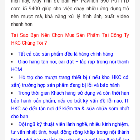
hiện nay, Máy tính để bàn HP Pavilion 590 P0111D
core i5 9400 giúp cho việc chạy nhiều ứng dụng trở
nên mượt mà, khả năng xử lý hình ảnh, xuất video
nhanh hơn.
Tại Sao Bạn Nên Chọn Mua Sản Phẩm Tại Công Ty
HKC Chúng Tôi ?
Tất cả các sản phẩm đều là hàng chính hãng
Giao hàng tận nơi, cài đặt – lắp ráp trong nội thành
HCM
Hỗ trợ cho mượn trang thiết bị ( nếu kho HKC có
sẵn) trường hợp sản phẩm đang bị lỗi và bảo hành
Trong thời gian Khách hàng sử dụng và còn thời hạn
bảo hành sản phẩm, nếu có bất kỳ vấn đề lỗi nào, IT
HKC sẽ đến tận nơi để kiểm tra & sữa chữa sớm nhất
cho bạn
Đội ngũ kỹ thuật viên lành nghề, nhiều kinh nghiệm,
tư vấn nhiệt tình, hoạt động rộng khắp trong nội thành
thành phố và các tỉnh lân cân sẽ có mặt kịp thời hỗ trợ