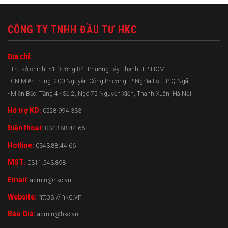
CÔNG TY TNHH ĐẦU TƯ HKC
Địa chỉ:
- Trụ sở chính: 51 Đường B4, Phường Tây Thạnh, TP. HCM
- CN Miền trung: 200 Nguyễn Công Phương, P. Nghĩa Lộ, TP Q.Ngãi
- Miền Bắc: Tầng 4 - Số 2, Ngõ 75 Nguyễn Xiển, Thanh Xuân, Hà Nội
Hỗ trợ KD:
0528.994.333
Điện thoại:
0343.88.44.66
Hotline:
0343.88.44.66
MST:
0311.543.898
Email:
admin@hkc.vn
Website:
https://hkc.vn
Báo Giá:
admin@hkc.vn