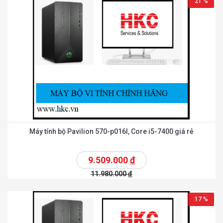
21 %
Máy tính bộ Pavilion 570-p016l, Core i5-7400 giá rẻ
9.509.000
đ
11.980.000
đ
17 %