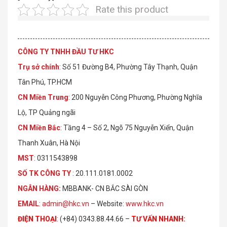
Rate this product
CÔNG TY TNHH ĐẦU TƯ HKC
Trụ sở chính
: Số 51 Đường B4, Phường Tây Thạnh, Quận
Tân Phú, TP.HCM
CN Miền Trung
: 200 Nguyễn Công Phương, Phường Nghĩa
Lộ, TP Quảng ngãi
CN Miền Bắc
: Tầng 4 – Số 2, Ngõ 75 Nguyễn Xiển, Quận
Thanh Xuân, Hà Nội
MST
: 0311543898
S
Ố
TK C
Ô
NG TY
: 20.111.0181.0002
NGÂN HÀNG:
MBBANK- CN BẮC SÀI GÒN
EMAIL
:
admin@hkc.vn
– Website:
www.hkc.vn
ĐIỆN THOẠI
:
(+84) 0343.88.44.66 –
TƯ VẤN NHANH
: