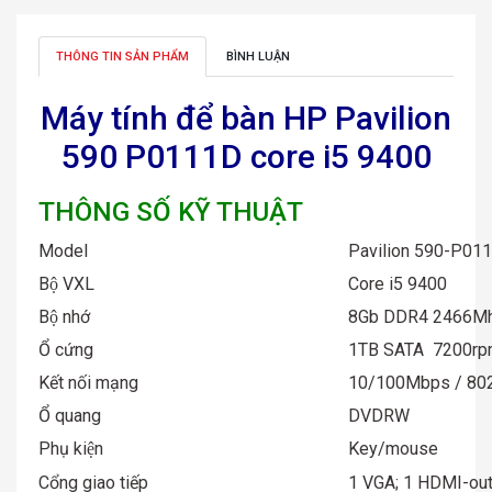
THÔNG TIN SẢN PHẨM
BÌNH LUẬN
Máy tính để bàn HP Pavilion
590 P0111D core i5 9400
THÔNG SỐ KỸ THUẬT
Model
Pavilion 590-P01
Bộ VXL
Core i5 9400
Bộ nhớ
8Gb DDR4 2466Mh
Ổ cứng
1TB SATA 7200r
Kết nối mạng
10/100Mbps / 802
Ổ quang
DVDRW
Phụ kiện
Key/mouse
Cổng giao tiếp
1 VGA; 1 HDMI-out 