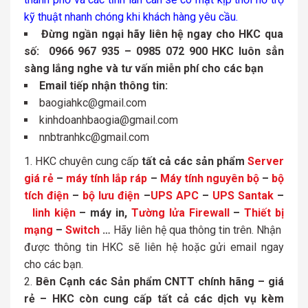
kỹ thuật nhanh chóng khi khách hàng yêu cầu.
Đừng ngần ngại hãy liên hệ ngay cho HKC qua
số: 0966 967 935 – 0985 072 900 HKC luôn sẳn
sàng lắng nghe và tư vấn miễn phí cho các bạn
Email tiếp nhận thông tin:
baogiahkc@gmail.com
kinhdoanhbaogia@gmail.com
nnbtranhkc@gmail.com
HKC chuyên cung cấp
tất cả các sản phẩm
Server
giá rẻ
–
máy tính lắp ráp
–
Máy tính nguyên bộ
–
bộ
tích điện
–
bộ lưu điện
–
UPS APC
–
UPS Santak
–
linh kiện
– máy in,
Tường lửa Firewall
–
Thiết bị
mạng
–
Switch
…
Hãy liên hệ qua thông tin trên. Nhận
được thông tin HKC sẽ liên hệ hoặc gửi email ngay
cho các bạn.
Bên Cạnh các Sản phẩm CNTT chính hãng – giá
rẻ – HKC còn cung cấp tất cả các dịch vụ kèm