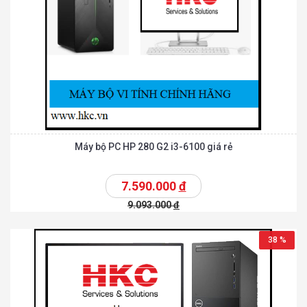
Máy bộ PC HP 280 G2 i3-6100 giá rẻ
7.590.000
đ
9.093.000
đ
38 %