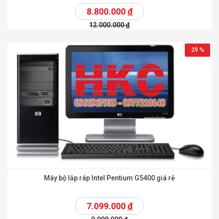
8.800.000
đ
12.000.000
đ
29 %
Máy bộ lắp ráp Intel Pentium G5400 giá rẻ
7.099.000
đ