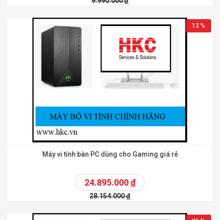
9.990.000
đ
12 %
Máy vi tính bàn PC dùng cho Gaming giá rẻ
24.895.000
đ
28.154.000
đ