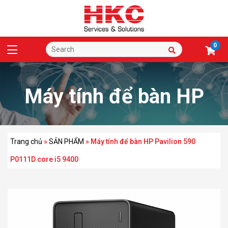
0
Máy tính để bàn HP
Pavilion 590 P0111D
Trang chủ
»
SẢN PHẨM
»
Máy tính để bàn HP Pavilion 590
P0111D core i5 9400
core i5 9400