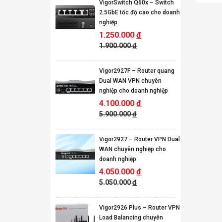
VigorSwitch Q60x – Switch
2.5GbE tốc độ cao cho doanh
nghiệp
1.250.000
đ
1.900.000
đ
Vigor2927F – Router quang
Dual WAN VPN chuyên
nghiệp cho doanh nghiệp
4.100.000
đ
5.900.000
đ
Vigor2927 – Router VPN Dual
WAN chuyên nghiệp cho
doanh nghiệp
4.050.000
đ
5.050.000
đ
Vigor2926 Plus – Router VPN
Load Balancing chuyên