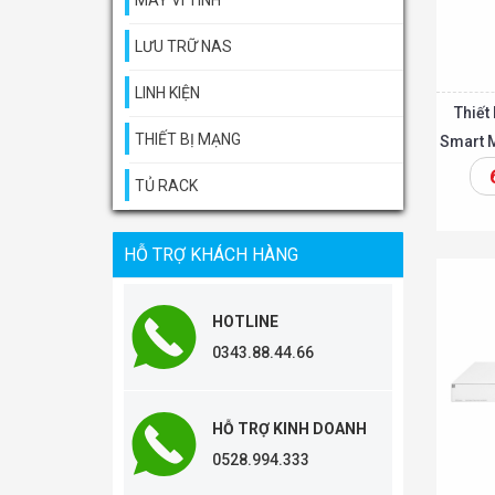
MÁY VI TÍNH
LƯU TRỮ NAS
LINH KIỆN
Thiết
THIẾT BỊ MẠNG
Smart 
TỦ RACK
Thêm vào giỏ
HỖ TRỢ KHÁCH HÀNG
HOTLINE
0343.88.44.66
HỖ TRỢ KINH DOANH
0528.994.333