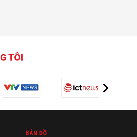
G TÔI
BẢN ĐỒ