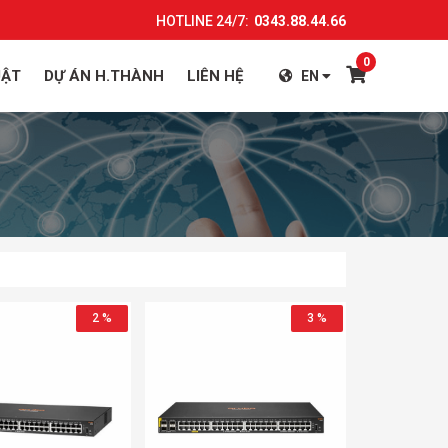
HOTLINE 24/7:
0343.88.44.66
0
UẬT
DỰ ÁN H.THÀNH
LIÊN HỆ
EN
2 %
3 %