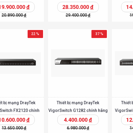
itch DGS-1250-28XMP
SmartPro Switch with 10G
19.900.000
đ
28.350.000
đ
14
Uplinks
20.890.000
đ
29.400.000
đ
1
Chi tiết
Chi tiế
Thêm vào giỏ
Thêm vào giỏ
22 %
37 %
ết bị mạng DrayTek
Thiết bị mạng DrayTek
Thiết 
Switch FX2120 chính
VigorSwitch G1282 chính hãng
VigorSwi
hãng
10.600.000
đ
4.400.000
đ
12
13.650.000
đ
6.980.000
đ
1
Chi tiết
Chi tiế
Thêm vào giỏ
Thêm vào giỏ