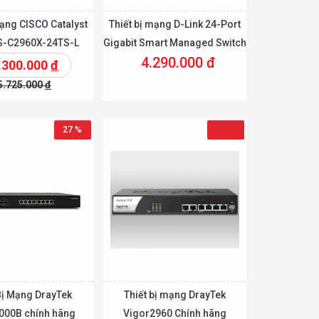
mạng CISCO Catalyst
Thiết bị mạng D-Link 24-Port
S-C2960X-24TS-L
Gigabit Smart Managed Switch
4.290.000 đ
DGS-1100-24V2
.300.000
đ
5.725.000
đ
t
Chi tiết
Chi tiết
Thêm vào giỏ
27 %
Bị Mạng DrayTek
Thiết bị mạng DrayTek
000B chính hãng
Vigor2960 Chính hãng