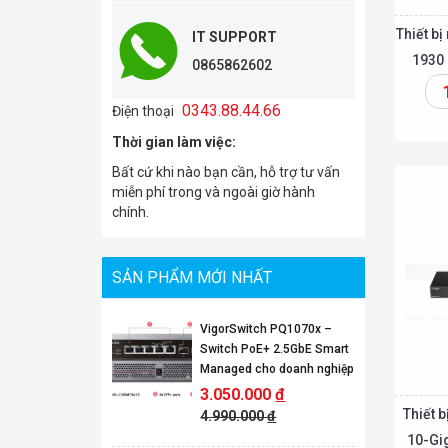
Thiết b
IT SUPPORT
1930
0865862602
0343.88.44.66
Điện thoại
Thêm vào giỏ
Thời gian làm việc:
Bất cứ khi nào bạn cần, hỗ trợ tư vấn
miễn phí trong và ngoài giờ hành
chính.
SẢN PHẨM MỚI NHẤT
VigorSwitch PQ1070x –
Switch PoE+ 2.5GbE Smart
Managed cho doanh nghiệp
3.050.000
đ
Thiết 
4.990.000
đ
10-Gi