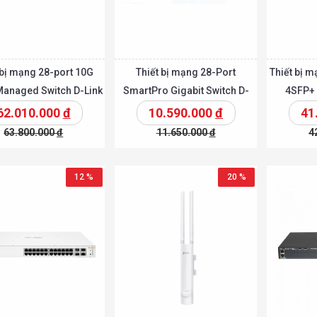
 bị mạng 28-port 10G
Thiết bị mạng 28-Port
Thiết bị 
Managed Switch D-Link
SmartPro Gigabit Switch D-
4SFP+ 
DXS-1210-28T
Link DGS-1510-28X
62.010.000
đ
10.590.000
đ
41
63.800.000
đ
11.650.000
đ
4
Chi tiết
Chi tiế
Thêm vào giỏ
Thêm vào giỏ
12 %
20 %