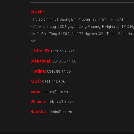
Địa chỉ:
- Trụ sở chính: 51 Đường B4, Phường Tây Thạnh, TP. HCM
- CN Miền trung: 200 Nguyễn Công Phương, P. Nghĩa Lộ, TP Q.N
- Miền Bắc: Tầng 4 - Số 2, Ngõ 75 Nguyễn Xiển, Thanh Xuân, Hà
Nội
Hỗ trợ KD:
0528.994.333
Điện thoại:
0343.88.44.66
Hotline:
0343.88.44.66
MST:
0311.543.898
Email:
admin@hkc.vn
Website:
https://hkc.vn
Báo Giá:
admin@hkc.vn
0343.88.44.66