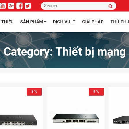
I THIỆU
SẢN PHẨM
DỊCH VỤ IT
GIẢI PHÁP
THỦ TH
Category:
Thiết bị mạng
3 %
9 %