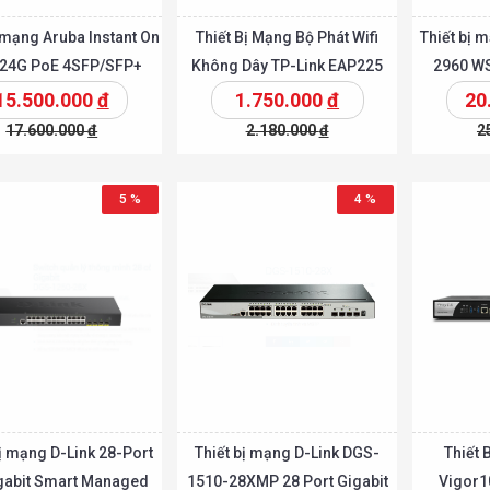
ị mạng Aruba Instant On
Thiết Bị Mạng Bộ Phát Wifi
Thiết bị 
 24G PoE 4SFP/SFP+
Không Dây TP-Link EAP225
2960 W
370W (JL684B)
Outdoor
15.500.000
đ
1.750.000
đ
20
17.600.000
đ
2.180.000
đ
2
Chi tiết
Chi tiế
Thêm vào giỏ
Thêm vào giỏ
5 %
4 %
bị mạng D-Link 28-Port
Thiết bị mạng D-Link DGS-
Thiết 
gabit Smart Managed
1510-28XMP 28 Port Gigabit
Vigor1