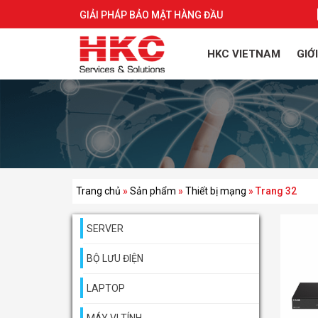
GIẢI PHÁP BẢO MẬT HÀNG ĐẦU
HKC VIETNAM
GIỚ
Trang chủ
»
Sản phẩm
»
Thiết bị mạng
»
Trang 32
SERVER
BỘ LƯU ĐIỆN
LAPTOP