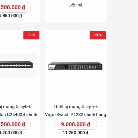
Liên hệ
.500.000
đ
9.850.000
đ
t
Chi tiết
Chi tiết
Thêm vào giỏ
12 %
20 %
bị mạng Draytek
Thiết bị mạng DrayTek
tch G2540XS chính
VigorSwitch P1282 chính hãng
hãng
.500.000
đ
9.000.000
đ
4.200.000
đ
11.250.000
đ
t
Chi tiết
Chi tiết
Thêm vào giỏ