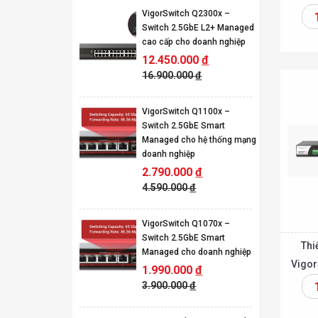
PoE Sw
VigorSwitch Q2300x –
Switch 2.5GbE L2+ Managed
cao cấp cho doanh nghiệp
Thêm vào giỏ
12.450.000
đ
16.900.000
đ
VigorSwitch Q1100x –
Switch 2.5GbE Smart
Managed cho hệ thống mạng
doanh nghiệp
2.790.000
đ
4.590.000
đ
VigorSwitch Q1070x –
Switch 2.5GbE Smart
Thi
Managed cho doanh nghiệp
Vigor
1.990.000
đ
3.900.000
đ
Thêm vào giỏ