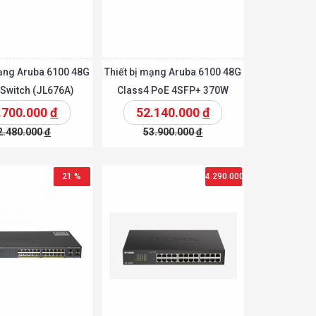
mạng Aruba 6100 48G
Thiết bị mạng Aruba 6100 48G
Switch (JL676A)
Class4 PoE 4SFP+ 370W
Switch (JL675A)
.700.000
đ
52.140.000
đ
2.480.000
đ
53.900.000
đ
t
Chi tiết
Chi tiết
Thêm vào giỏ
21 %
4.290.000
đ