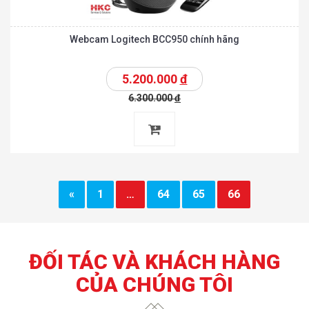
Webcam Logitech BCC950 chính hãng
5.200.000
đ
6.300.000
đ
«
1
…
64
65
66
ĐỐI TÁC VÀ KHÁCH HÀNG
CỦA CHÚNG TÔI