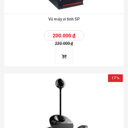
Vỏ máy vi tính SP
200.000
đ
230.000
đ
17 %