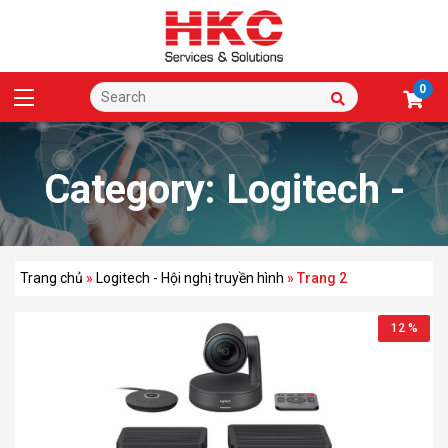
0
Category:
Logitech -
Hội nghị truyền hình
Trang chủ
»
Logitech - Hội nghị truyền hình
»
Trang 2
12 %