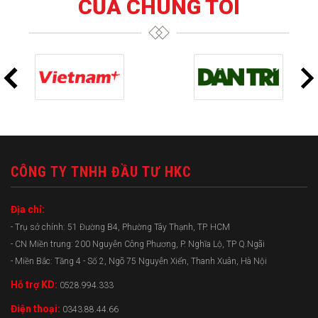
CỦA CHÚNG TÔI
CÔNG TY TNHH ĐẦU TƯ HKC
Địa chỉ:
- Trụ sở chính: 51 Đường B4, Phường Tây Thạnh, TP. HCM
- CN Miền trung: 200 Nguyễn Công Phương, P. Nghĩa Lộ, TP Q.Ngãi
- Miền Bắc: Tầng 4 - Số 2, Ngõ 75 Nguyễn Xiển, Thanh Xuân, Hà Nội
Hỗ trợ KD:
0528.994.333
Điện thoại:
0343.88.44.66